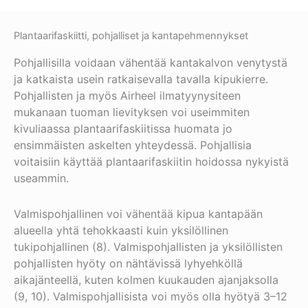
Plantaarifaskiitti, pohjalliset ja kantapehmennykset
Pohjallisilla voidaan vähentää kantakalvon venytystä
ja katkaista usein ratkaisevalla tavalla kipukierre.
Pohjallisten ja myös Airheel ilmatyynysiteen
mukanaan tuoman lievityksen voi useimmiten
kivuliaassa plantaarifaskiitissa huomata jo
ensimmäisten askelten yhteydessä. Pohjallisia
voitaisiin käyttää plantaarifaskiitin hoidossa nykyistä
useammin.
Valmispohjallinen voi vähentää kipua kantapään
alueella yhtä tehokkaasti kuin yksilöllinen
tukipohjallinen (8). Valmispohjallisten ja yksilöllisten
pohjallisten hyöty on nähtävissä lyhyehköllä
aikajänteellä, kuten kolmen kuukauden ajanjaksolla
(9, 10). Valmispohjallisista voi myös olla hyötyä 3–12