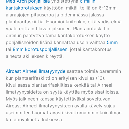
Med Arch pohjallisia
yhdistettynä
6 millin
kantakorotuksen
käyttöön, mikäli teillä on 6-12mm
alaraajojen pituuseroa ja pidemmässä jalassa
plantaarifaskiittia. Huomioi kuitenkin, että yhdistelmä
vaatii erittäin tilavan jalkineen. Plantaarifaskiitin
oireilun päätyttyä tämä kantakorotuksen käyttö
pohjallishoidon lisänä kannattaa usein vaihtaa
5mm
tai
8mm korotuspohjalliseen
, jottei kantakorotus
aiheuta akilleksen kireyttä.
Aircast Airheel ilmatyynyde
saattaa toimia paremmin
kun plantaarifaskiitti on erityisen kivulias (13).
Kivuliaassa plantaarifaskiitissa kenkää tai Airheel
ilmatyynysidettä on syytä käyttää myös sisätiloissa.
Myös jalkineen kanssa käytettäväksi soveltuvan
Aircast Airheel ilmatyynysiteen avulla kävely sujuu
useimmiten huomattavasti kivuttomammin kuin ilman
ko. apuvälinettä kulkiessa.