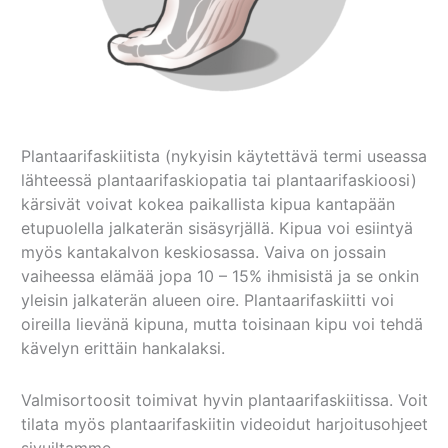
Plantaarifaskiitista (nykyisin käytettävä termi useassa
lähteessä plantaarifaskiopatia tai plantaarifaskioosi)
kärsivät voivat kokea paikallista kipua kantapään
etupuolella jalkaterän sisäsyrjällä. Kipua voi esiintyä
myös kantakalvon keskiosassa. Vaiva on jossain
vaiheessa elämää jopa 10 – 15% ihmisistä ja se onkin
yleisin jalkaterän alueen oire. Plantaarifaskiitti voi
oireilla lievänä kipuna, mutta toisinaan kipu voi tehdä
kävelyn erittäin hankalaksi.
Valmisortoosit toimivat hyvin plantaarifaskiitissa. Voit
tilata myös plantaarifaskiitin videoidut harjoitusohjeet