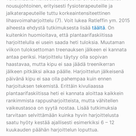
nousujohtoinen, erityisesti fysioterapeuteille ja
jalkaterapeuteille tuttu korkeaintensiteettinen
lihasvoimaharjoittelu (7). Voit lukea Ratleffin ym. 2015
aiheesta ehdystä tutkimuksesta lisää
täältä
. On
kuitenkin huomioitava, että plantaarifaskiitissa
harjoittelulla ei usein saada heti tuloksia. Muutaman
viikon tuloksettoman treenauksen jälkeen ei kannata
antaa periksi. Harjoittelu täytyy olla sopivan
haastavaa, mutta kipu ei saa jäädä treenikerran
jälkeen pitkäksi aikaa päälle. Harjoittelun jälkeisenä
päivänä kipu ei saa olla pahempaa kuin ennen
harjoituksen tekemistä. Erittäin kivuliaassa
plantaarifaskiitissa heti ei kannata aloittaa kaikkein
rankimmista rappusharjoitteista, mutta vähitellen
vaikeustasoa on syytä nostaa. Lisää tutkimuksia
tarvitaan selvittämään kuinka hyvin harjoittelusta
saatu hyöty kestää ajallisesti esimerkiksi 6 – 12
kuukauden päähän harjoittelun loputtua.