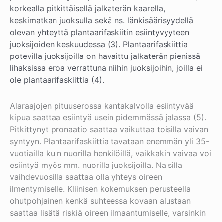
korkealla pitkittäisellä jalkaterän kaarella,
keskimatkan juoksulla sekä ns. länkisäärisyydellä
olevan yhteyttä plantaarifaskiitin esiintyvyyteen
juoksijoiden keskuudessa (3). Plantaarifaskiittia
potevilla juoksijoilla on havaittu jalkaterän pienissä
lihaksissa eroa verrattuna niihin juoksijoihin, joilla ei
ole plantaarifaskiittia (4).
Alaraajojen pituuserossa kantakalvolla esiintyvää
kipua saattaa esiintyä usein pidemmässä jalassa (5).
Pitkittynyt pronaatio saattaa vaikuttaa toisilla vaivan
syntyyn. Plantaarifaskiittia tavataan enemmän yli 35-
vuotiailla kuin nuorilla henkilöillä, vaikkakin vaivaa voi
esiintyä myös mm. nuorilla juoksijoilla. Naisilla
vaihdevuosilla saattaa olla yhteys oireen
ilmentymiselle. Kliinisen kokemuksen perusteella
ohutpohjainen kenkä suhteessa kovaan alustaan
saattaa lisätä riskiä oireen ilmaantumiselle, varsinkin