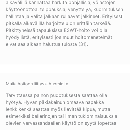
aikavälillä kannattaa harkita pohjallisia, yölastojen
käyttöönottoa, teippauksia, venyttelyä, kuormituksen
hallintaa ja valita jalkaan rullaavat jalkineet. Erityisesti
pitkällä aikavälillä harjoittelu on erittäin tärkeää.
Pitkittyneissä tapauksissa ESWT-hoito voi olla
hyödyllistä, erityisesti jos muut hoitomenetelmät
eivät saa aikaan haluttua tulosta (31).
Muita hoitoon liittyviä huomioita
Tarvittaessa painon pudotuksesta saattaa olla
hyötyä. Hyvän päkiäkeinun omaava napakka
lenkkikenkä saattaa myös lievittää kipua, mutta
esimerkiksi ballerinojen tai ilman tukiominaisuuksia
olevien varvassandaalien käyttö on syytä lopettaa.