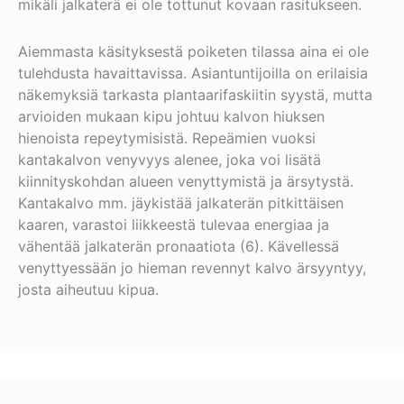
mikäli jalkaterä ei ole tottunut kovaan rasitukseen.
Aiemmasta käsityksestä poiketen tilassa aina ei ole
tulehdusta havaittavissa. Asiantuntijoilla on erilaisia
näkemyksiä tarkasta plantaarifaskiitin syystä, mutta
arvioiden mukaan kipu johtuu kalvon hiuksen
hienoista repeytymisistä. Repeämien vuoksi
kantakalvon venyvyys alenee, joka voi lisätä
kiinnityskohdan alueen venyttymistä ja ärsytystä.
Kantakalvo mm. jäykistää jalkaterän pitkittäisen
kaaren, varastoi liikkeestä tulevaa energiaa ja
vähentää jalkaterän pronaatiota (6). Kävellessä
venyttyessään
jo hieman revennyt kalvo ärsyyntyy,
josta aiheutuu kipua.