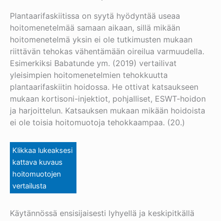
Plantaarifaskiitissa on syytä hyödyntää useaa
hoitomenetelmää samaan aikaan, sillä mikään
hoitomenetelmä yksin ei ole tutkimusten mukaan
riittävän tehokas vähentämään oireilua varmuudella.
Esimerkiksi Babatunde ym. (2019) vertailivat
yleisimpien hoitomenetelmien tehokkuutta
plantaarifaskiitin hoidossa. He ottivat katsaukseen
mukaan kortisoni-injektiot, pohjalliset, ESWT-hoidon
ja harjoittelun. Katsauksen mukaan mikään hoidoista
ei ole toisia hoitomuotoja tehokkaampaa. (20.)
Klikkaa lukeaksesi
kattava kuvaus
hoitomuotojen
vertailusta
Käytännössä ensisijaisesti lyhyellä ja keskipitkällä