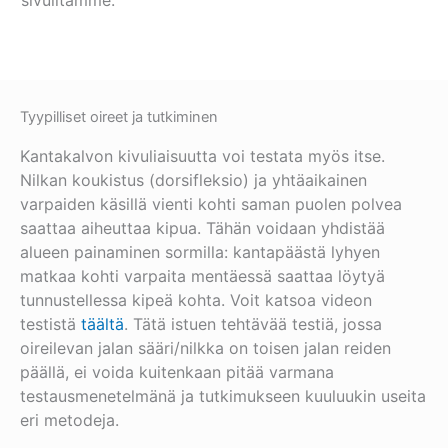
sivuiltamme.
Tyypilliset oireet ja tutkiminen
Kantakalvon kivuliaisuutta voi testata myös itse.
Nilkan koukistus (dorsifleksio) ja yhtäaikainen
varpaiden käsillä vienti kohti saman puolen polvea
saattaa aiheuttaa kipua. Tähän voidaan yhdistää
alueen painaminen sormilla: kantapäästä lyhyen
matkaa kohti varpaita mentäessä saattaa löytyä
tunnustellessa kipeä kohta. Voit katsoa videon
testistä
täältä
. Tätä istuen tehtävää testiä, jossa
oireilevan jalan sääri/nilkka on toisen jalan reiden
päällä, ei voida kuitenkaan pitää varmana
testausmenetelmänä ja tutkimukseen kuuluukin useita
eri metodeja.