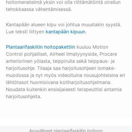
hoitomenetelmä yksin voi olla riittämätöntä oireilun
tehokkaassa vähentämisessä.
Kantapään alueen kipu voi johtua muustakin syystä.
Lue teksti liittyen
kantapään kipuun
.
Plantaarifaskiitin hoitopakettiin
kuuluu Motion
Control pohjalliset, Airheel ilmatyynyside, Procare
anteriorinen yölasta, teippirulla sekä teippaus- ja
harjoitusohje. Tilaaja saa harjoitusohjeen lomake-
muodossa ja nyt myös videoituina nousujohteisina eri
lähtötasot huomioivana kotiharjoitusohjelmana.
Noudata kuitenkin ensisijaisesti terapeuttisi antamia
harjoitusohjeita.
Apuvälineet plantaarifaskiitin hoitoon