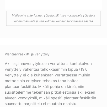
Malleonite anteriorinen yölasta häiritsee normaaleja yölastoja
vähemmän unta ja sen kulmaa voidaan tarvittaessa säätää.
Plantaarifaskiitti ja venyttely
Akillesjännevenytykseen verrattuna kantakalvon
venyttely vähentää tehokkaammin kipua (19).
Venyttely ei ole kuitenkaan verrattaessa muihin
metodeihin erityisen tehokas tapa hoitaa
plantaarifaskiittia. Mikäli pohje on kireä, niin
suosittelemme tekemään pitkäkestoisia akilleksen
alueen venytyksiä, mikäli spesifi plantaarifaskiittiin
suunnattu harjoittelu ei muutoin onnistu.