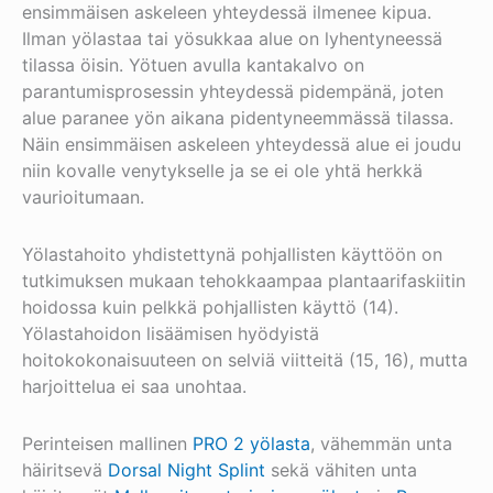
ensimmäisen askeleen yhteydessä ilmenee kipua.
Ilman yölastaa tai yösukkaa alue on lyhentyneessä
tilassa öisin. Yötuen avulla kantakalvo on
parantumisprosessin yhteydessä pidempänä, joten
alue paranee yön aikana pidentyneemmässä tilassa.
Näin ensimmäisen askeleen yhteydessä alue ei joudu
niin kovalle venytykselle ja se ei ole yhtä herkkä
vaurioitumaan.
Yölastahoito yhdistettynä pohjallisten käyttöön on
tutkimuksen mukaan tehokkaampaa plantaarifaskiitin
hoidossa kuin pelkkä pohjallisten käyttö (14).
Yölastahoidon lisäämisen hyödyistä
hoitokokonaisuuteen on selviä viitteitä (15, 16), mutta
harjoittelua ei saa unohtaa.
Perinteisen mallinen
PRO 2 yölasta
, vähemmän unta
häiritsevä
Dorsal Night Splint
sekä vähiten unta