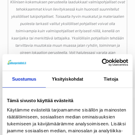
Kliinisen kokemuksen perusteella laadukkaat valmispohjalliset ovat
tehokkaammat kivun lievityksessä kuin huonosti suunnitellut
yksilölliset tukipohjalliset. Toisaalta hyvin muokatut ja materiaalien
puolesta tarkasti valitut yksilölliset pohjalliset voivat olla
toimivampia kuin valmispohjalliset erityisesti niillä, kenellä on
kaarijalka tai merkittävä lattajalka. Yksilöllisiin pohjallisiin tehdään
tarvittavia muutoksia muun muassa jalan ryhdin, toiminnan ja
oireen lokaation perusteella. Voit halutessasi varata ajan
yksilöllisten tukipohjallisten tekoon asiantuntijallamme Mehiläinen
Myyrmäkeen, Malmille tai Tikkurilaan.
Suostumus
Yksityiskohdat
Tietoja
Tämä sivusto käyttää evästeitä
Käytämme evästeitä tarjoamamme sisällön ja mainosten
Plantaarifaskiittiin suunnitelluissa valmispohjallisissa
räätälöimiseen, sosiaalisen median ominaisuuksien
on sellaisia rakenteeseen ja materiaaleihin liittyviä
tukemiseen ja kävijämäärämme analysoimiseen. Lisäksi
ominaisuuksia, että ne auttavat erittäin tehokkaasti
jaamme sosiaalisen median, mainosalan ja analytiikka-
kuntoutujia. Esimerkiksi erään tutkimuksen mukaan