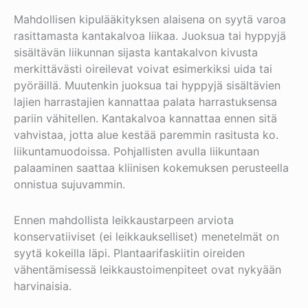
Mahdollisen kipulääkityksen alaisena on syytä varoa
rasittamasta kantakalvoa liikaa. Juoksua tai hyppyjä
sisältävän liikunnan sijasta kantakalvon kivusta
merkittävästi oireilevat voivat esimerkiksi uida tai
pyöräillä. Muutenkin juoksua tai hyppyjä sisältävien
lajien harrastajien kannattaa palata harrastuksensa
pariin vähitellen. Kantakalvoa kannattaa ennen sitä
vahvistaa, jotta alue kestää paremmin rasitusta ko.
liikuntamuodoissa. Pohjallisten avulla liikuntaan
palaaminen saattaa kliinisen kokemuksen perusteella
onnistua sujuvammin.
Ennen mahdollista leikkaustarpeen arviota
konservatiiviset (ei leikkaukselliset) menetelmät on
syytä kokeilla läpi. Plantaarifaskiitin oireiden
vähentämisessä leikkaustoimenpiteet ovat nykyään
harvinaisia.