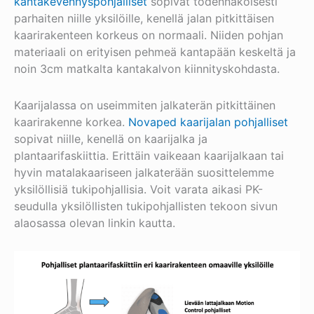
kantakevennyspohjalliset
sopivat todennäköisesti
parhaiten niille yksilöille, kenellä jalan pitkittäisen
kaarirakenteen korkeus on normaali. Niiden pohjan
materiaali on erityisen pehmeä kantapään keskeltä ja
noin 3cm matkalta kantakalvon kiinnityskohdasta.
Kaarijalassa on useimmiten jalkaterän pitkittäinen
kaarirakenne korkea.
Novaped kaarijalan pohjalliset
sopivat niille, kenellä on kaarijalka ja
plantaarifaskiittia. Erittäin vaikeaan kaarijalkaan tai
hyvin matalakaariseen jalkaterään suosittelemme
yksilöllisiä tukipohjallisia. Voit varata aikasi PK-
seudulla yksilöllisten tukipohjallisten tekoon sivun
alaosassa olevan linkin kautta.