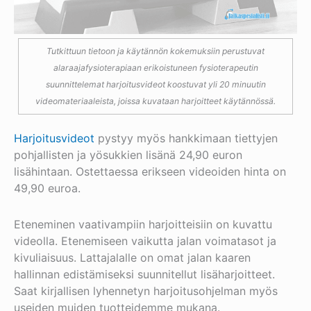
Tutkittuun tietoon ja käytännön kokemuksiin perustuvat
alaraajafysioterapiaan erikoistuneen fysioterapeutin
suunnittelemat harjoitusvideot koostuvat yli 20 minuutin
videomateriaaleista, joissa kuvataan harjoitteet käytännössä.
Harjoitusvideot
pystyy myös hankkimaan tiettyjen
pohjallisten ja yösukkien lisänä 24,90 euron
lisähintaan. Ostettaessa erikseen videoiden hinta on
49,90 euroa.
Eteneminen vaativampiin harjoitteisiin on kuvattu
videolla. Etenemiseen vaikutta jalan voimatasot ja
kivuliaisuus. Lattajalalle on omat jalan kaaren
hallinnan edistämiseksi suunnitellut lisäharjoitteet.
Saat kirjallisen lyhennetyn harjoitusohjelman myös
useiden muiden tuotteidemme mukana.