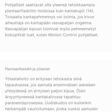
Pohjalliset saattavat olla yleensä tehokkaampia
plantaarifaskiitin hoidossa kuin kantakupit (14).
Toisaalta kantapehmennys voi toimia, jos kivun
aiheuttaja on kantapään rasvapatjan ongelma.
Rasvapatjan kipuun toimivat myös pehmennetyt
kokopitkät tuet, kuten Motion Control pohjalliset.
Plantaarifaskiitti ja yölastat
Yölastahoito on erityisen tehokasta siinä
tapauksessa, jos aamulla ensimmäisen askeleen
yhteydessä on erityisen paljon kipua. Öisin
ärsyyntyneessä kantakalvossa tapahtuu
paranemisprosessia. Uudiskudos on kuitenkin
herkempää vaurioitumaan, jonka vuoksi aamuisin