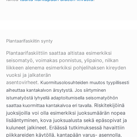
Plantaarifaskiitin synty
Plantaarifaskiittiin saattaa altistaa esimerkiksi
seisomatyö, voimakas ponnistus, ylipaino, nilkan
liikkeen alenema esimerkiksi pohjelihaksen kireyden
vuoksi ja jalkaterän
asentovirheet.
Kuormitusolosuhteiden muutos tyypillisesti
aiheuttaa kantakalvon ärsytystä. Jos siirtyminen
istumatyöstä lyhyellä adaptoitumisella seisomatyöhön
Riskitekijöinä
saattaa kuormittaa kantakalvoa eri tavalla.
juoksijoilla voi olla esimerkiksi juoksumäärän nopea
lisääntyminen, kova juoksualusta sekä epäsopivat ja
kuluneet jalkineet. Eräässä tutkimuksessä havaittiin
piikkareiden käytöllä, kantapään varus- asennolla,