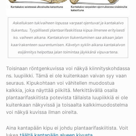
Askelluksen tukivaiheen lopussa varpaat ojentuvat ja kantakalvo
tiukentuu. Tyypillisesti plantaarifaskiitissa kipua ilmenee erityisesti
ko. vaiheen aikana. Kantakalvon tiukentuminen saa aikaan jalan
kaarirakenteen suurentumisen. Kävelyn syklin aikana kantakalvon
esijännitys helpottaa jalan toimintaa jäykkänä vipuvartena.
Toisinaan röntgenkuvissa voi näkyä kiinnityskohdassa
ns. luupiikki. Tämä ei ole kuitenkaan vaivan syy vaan
seuraus. Kipukohtaan voi vähitellen muodostua
kalkkia, joka näyttää piikiltä. Merkittävällä osalla
plantaarifaskiitista potevista tällaista luupiikkiä ei ole
kuitenkaan näkyvissä ja toisaalta kalkkimuodostelma
voi näkyä kuvissa ilman oireita.
Aina kantapään kipu ei johdu plantaarifaskiitista. Voit
lukea
täältä kantapään alueen kivusta
.