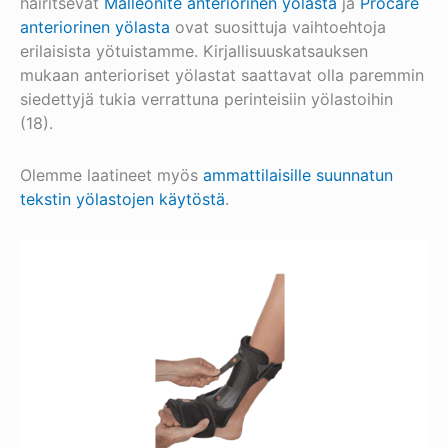
häiritsevät
Malleonite anteriorinen yölasta
ja
Procare
anteriorinen yölasta
ovat suosittuja vaihtoehtoja
erilaisista yötuistamme. Kirjallisuuskatsauksen
mukaan anterioriset yölastat saattavat olla paremmin
siedettyjä tukia verrattuna perinteisiin yölastoihin
(18).
Olemme laatineet myös
ammattilaisille suunnatun
tekstin yölastojen käytöstä
.