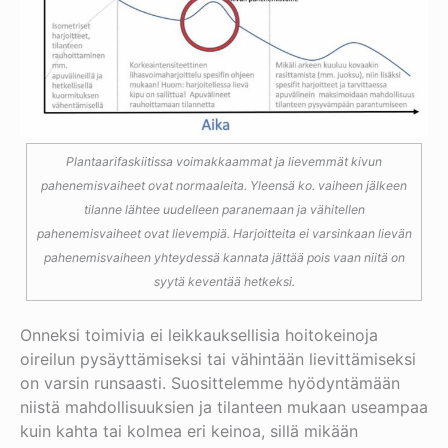
Plantaarifaskiitissa voimakkaammat ja lievemmät kivun
pahenemisvaiheet ovat normaaleita. Yleensä ko. vaiheen jälkeen
tilanne lähtee uudelleen paranemaan ja vähitellen
pahenemisvaiheet ovat lievempiä. Harjoitteita ei varsinkaan lievän
pahenemisvaiheen yhteydessä kannata jättää pois vaan niitä on
syytä keventää hetkeksi.
Onneksi toimivia ei leikkauksellisia hoitokeinoja
oireilun pysäyttämiseksi tai vähintään lievittämiseksi
on varsin runsaasti. Suosittelemme hyödyntämään
niistä mahdollisuuksien ja tilanteen mukaan useampaa
kuin kahta tai kolmea eri keinoa, sillä mikään