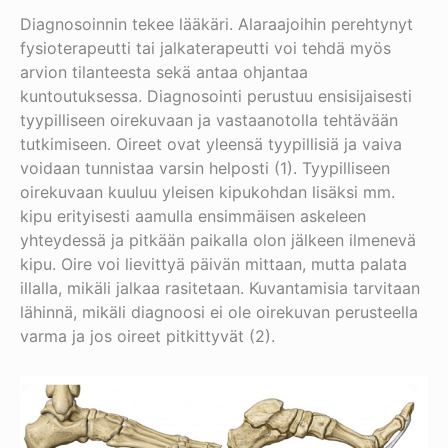
Diagnosoinnin tekee lääkäri. Alaraajoihin perehtynyt
fysioterapeutti tai jalkaterapeutti voi tehdä myös
arvion tilanteesta sekä antaa ohjantaa
kuntoutuksessa. Diagnosointi perustuu ensisijaisesti
tyypilliseen oirekuvaan ja vastaanotolla tehtävään
tutkimiseen. Oireet ovat yleensä tyypillisiä ja vaiva
voidaan tunnistaa varsin helposti (1). Tyypilliseen
oirekuvaan kuuluu yleisen kipukohdan lisäksi mm.
kipu erityisesti aamulla ensimmäisen askeleen
yhteydessä ja pitkään paikalla olon jälkeen ilmenevä
kipu. Oire voi lievittyä päivän mittaan, mutta palata
illalla, mikäli jalkaa rasitetaan. Kuvantamisia tarvitaan
lähinnä, mikäli diagnoosi ei ole oirekuvan perusteella
varma ja jos oireet pitkittyvät (2).