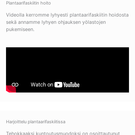
Plantaarifaskiitin hoito
Videolla kerromme lyhyesti plantaarifaskiitin hoidosta
sekä annamme lyhyen ohjauksen yölastojen
pukemiseen.
Harjoittelu plantaarifaskiitissa
Tehokkaaksi kuntoutusmuodoksi on osoittautunut