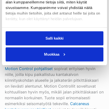
alan kumppaneillemme tietoja siitä, miten käytät
kantapäästä spesifisti pehmennettyjen ja
sivustoamme. Kumppanimme voivat yhdistää näitä
pitkittäiskaarta tukevien valmispohjallisen käyttö on
tietoja muihin tietoihin, joita olet antanut heille tai joita on
tehokkaampaa plantaarifaskiitissa kuin
kerätty, kun olet käyttänyt heidän palvelujaan.
materiaaliltaan pehmeiden tai ohuiden pohjallisten
käyttö (12). Pohjallisessa oleva kantapään alueen
pehmennys on myös kliinisen kokemuksen
perusteella osoittautunut toimivaksi
Salli kaikki
plantaarifaskiitissa. Pelkkä pohjallisten pehmeys ei
kuitenkaan riitä tuomaan hyvää kivun lievitystä
Muokkaa
plantaarifaskiitissa.
Motion Control pohjalliset
sopivat erityisen hyvin
niille, joilla kipu paikallistuu kantakalvon
kiinnityskohdan alueelle ja jalkaterän pitkittäiskaari
on lievästi alentunut. Motion Controllit soveltuvat
kohtuullisen hyvin myös, mikäli jalan pitkittäiskaari on
normaalin korkuinen. Tuote sopii erinomaisesti
esimerkiksi seisomatyötä tekeville.
Calcaneus