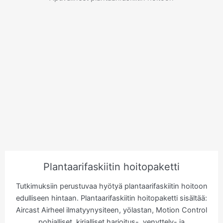
Plantaarifaskiitin hoitopaketti
Tutkimuksiin perustuvaa hyötyä plantaarifaskiitin hoitoon
edulliseen hintaan. Plantaarifaskiitin hoitopaketti sisältää:
Aircast Airheel ilmatyynysiteen, yölastan, Motion Control
pohjalliset, kirjalliset harjoitus-, venyttely- ja