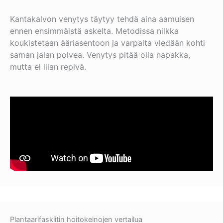
Kantakalvon venytys täytyy tehdä aina aamuisen
ennen ensimmäistä askelta. Metodissa nilkka
koukistetaan ääriasentoon ja varpaita viedään kohti
saman jalan polvea. Venytys pitää olla napakka,
mutta ei liian repivä.
Plantaarifaskiitin hoitokeinojen vertailua