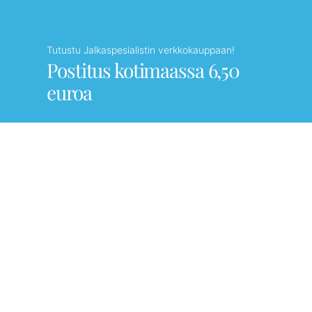
Tutustu Jalkaspesialistin verkkokauppaan!
Postitus kotimaassa 6,50
euroa
Verkkokauppaan