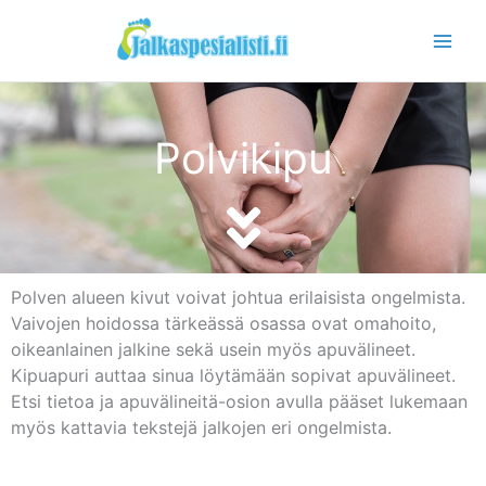
Siirry
sisältöön
Polvikipu
Polven alueen kivut voivat johtua erilaisista ongelmista.
Vaivojen hoidossa tärkeässä osassa ovat omahoito,
oikeanlainen jalkine sekä usein myös apuvälineet.
Kipuapuri auttaa sinua löytämään sopivat apuvälineet.
Etsi tietoa ja apuvälineitä-osion avulla pääset lukemaan
myös kattavia tekstejä jalkojen eri ongelmista.