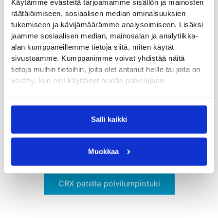
Käytämme evästeitä tarjoamamme sisällön ja mainosten
Polvilumpion alaosan ja jänteen alueen
kipu
räätälöimiseen, sosiaalisen median ominaisuuksien
tukemiseen ja kävijämäärämme analysoimiseen. Lisäksi
Hyppääjän polvessa
kipu on patellajänteen yläosassa.
jaamme sosiaalisen median, mainosalan ja analytiikka-
alan kumppaneillemme tietoja siitä, miten käytät
Sinding-Larsen-Johanssonin- taudissa
ja polven
sivustoamme. Kumppanimme voivat yhdistää näitä
limapussin tulehduksessa ongelma on hieman
tietoja muihin tietoihin, joita olet antanut heille tai joita on
ylempänä jänteen kiinnityskohdan alueella.
kerätty, kun olet käyttänyt heidän palvelujaan.
NRX polvilumpiotuen
avulla jänteeseen tuleva
kuormitus ja kipu voi vähentyä. Jalan
linjaushaasteisiin esimerkiksi
Pronation Control
Salli kaikki
pohjalliset
,
Novaped lattajalan pohjalliset
tai
Currex
Med Arch pohjalliset
voivat tarjota helpotusta.
Muokkaa
CRX patella polvilumpiotuki