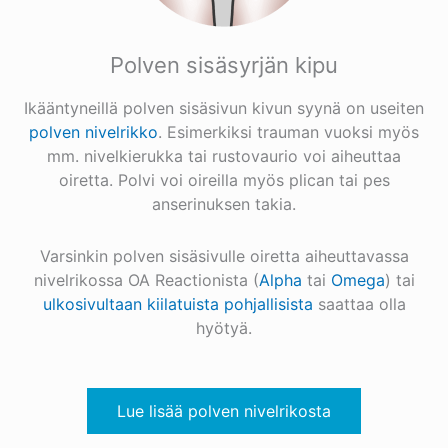
Polven sisäsyrjän kipu
Ikääntyneillä polven sisäsivun kivun syynä on useiten
polven nivelrikko
. Esimerkiksi trauman vuoksi myös
mm. nivelkierukka tai rustovaurio voi aiheuttaa
oiretta. Polvi voi oireilla myös plican tai pes
anserinuksen takia.
Varsinkin polven sisäsivulle oiretta aiheuttavassa
nivelrikossa OA Reactionista (
Alpha
tai
Omega
) tai
ulkosivultaan kiilatuista pohjallisista
saattaa olla
hyötyä.
Lue lisää polven nivelrikosta