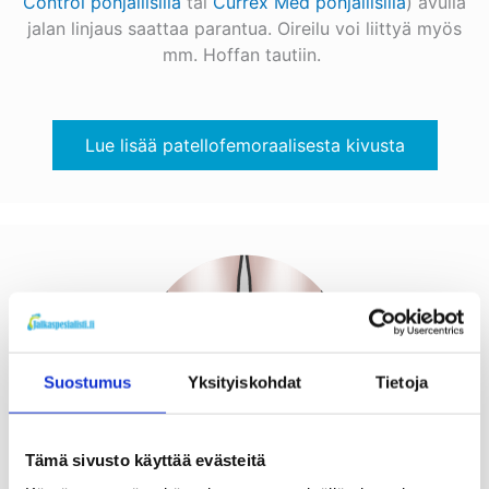
Control pohjallisilla
tai
Currex Med pohjallisilla
) avulla
jalan linjaus saattaa parantua. Oireilu voi liittyä myös
mm. Hoffan tautiin.
Lue lisää patellofemoraalisesta kivusta
Suostumus
Yksityiskohdat
Tietoja
Tämä sivusto käyttää evästeitä