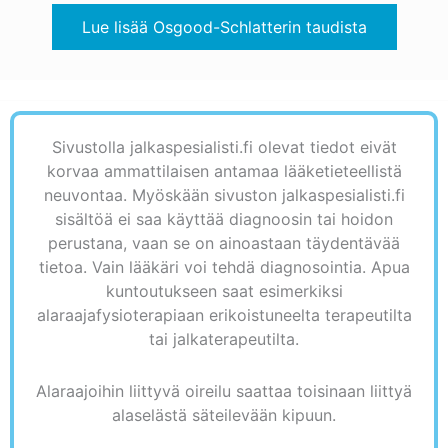
Lue lisää Osgood-Schlatterin taudista
Sivustolla jalkaspesialisti.fi olevat tiedot eivät
korvaa ammattilaisen antamaa lääketieteellistä
neuvontaa. Myöskään sivuston jalkaspesialisti.fi
sisältöä ei saa käyttää diagnoosin tai hoidon
perustana, vaan se on ainoastaan täydentävää
tietoa. Vain lääkäri voi tehdä diagnosointia. Apua
kuntoutukseen saat esimerkiksi
alaraajafysioterapiaan erikoistuneelta terapeutilta
tai jalkaterapeutilta.
Alaraajoihin liittyvä oireilu saattaa toisinaan liittyä
alaselästä säteilevään kipuun.