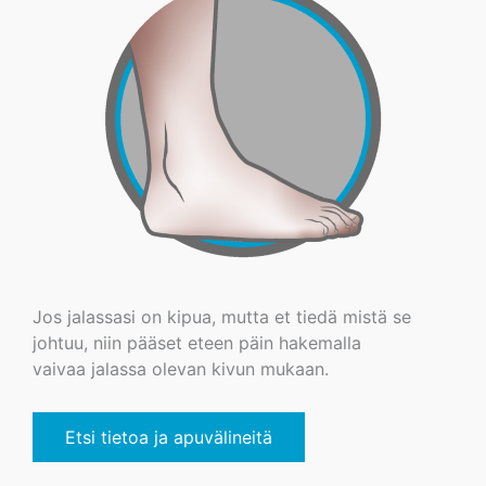
Jos jalassasi on kipua, mutta et tiedä mistä se
johtuu, niin pääset eteen päin hakemalla
vaivaa jalassa olevan kivun mukaan.
Etsi tietoa ja apuvälineitä