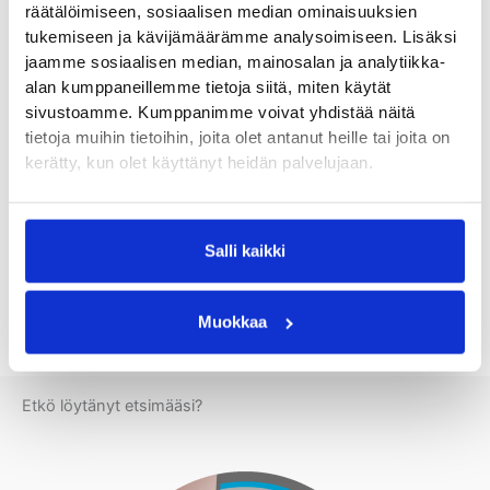
Reuma ja jalkaterä
räätälöimiseen, sosiaalisen median ominaisuuksien
tukemiseen ja kävijämäärämme analysoimiseen. Lisäksi
jaamme sosiaalisen median, mainosalan ja analytiikka-
alan kumppaneillemme tietoja siitä, miten käytät
Jalan keskiosan nivelrikko
sivustoamme. Kumppanimme voivat yhdistää näitä
tietoja muihin tietoihin, joita olet antanut heille tai joita on
kerätty, kun olet käyttänyt heidän palvelujaan.
Vaivaisenluu, hallux valgus
Salli kaikki
Vasaravarvas
Muokkaa
Etkö löytänyt etsimääsi?