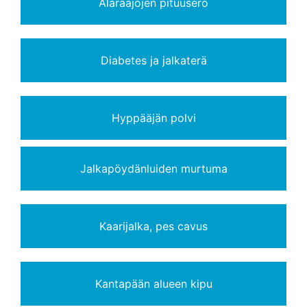
Alaraajojen pituusero
Diabetes ja jalkaterä
Hyppääjän polvi
Jalkapöydänluiden murtuma
Kaarijalka, pes cavus
Kantapään alueen kipu