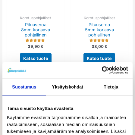
muunnelma.
muunnelm
Voit
Voit
tehdä
tehdä
Korotuspohjalliset
Korotuspohjalliset
Pituuseroa
Pituuseroa
valinnat
valinnat
8mm korjaava
5mm korjaava
tuotteen
tuotteen
pohjallinen
pohjallinen
sivulla.
sivulla.
Arvostelu
Arvostelu
39,90
€
38,00
€
tuotteesta:
tuotteesta:
4.59
4.57
/ 5
/ 5
Katso tuote
Katso tuote
Suostumus
Yksityiskohdat
Tietoja
Tämä sivusto käyttää evästeitä
Käytämme evästeitä tarjoamamme sisällön ja mainosten
räätälöimiseen, sosiaalisen median ominaisuuksien
tukemiseen ja kävijämäärämme analysoimiseen. Lisäksi