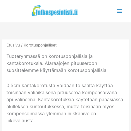
Siirry
sisältöön
Etusivu
/ Korotuspohjalliset
Tuoteryhmässä on korotuspohjallisia ja
kantakorotuksia. Alaraajojen pituuseroon
suosittelemme käyttämään korotuspohjallisia.
0,5cm kantakorotusta voidaan toisaalta käyttää
toisinaan väliaikaisena pituuseroa kompensoivana
apuvälineenä. Kantakorotuksia käytetään pääasiassa
akilleksen kuntoutuksessa, mutta toisinaan myös
kompensoimassa ylemmän nilkkanivelen
liikevajausta.