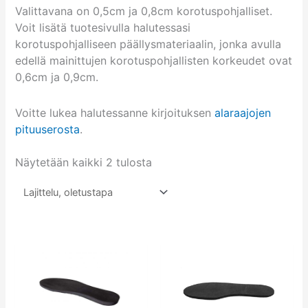
Valittavana on 0,5cm ja 0,8cm korotuspohjalliset.
Voit lisätä tuotesivulla halutessasi
korotuspohjalliseen päällysmateriaalin, jonka avulla
edellä mainittujen korotuspohjallisten korkeudet ovat
0,6cm ja 0,9cm.
Voitte lukea halutessanne kirjoituksen
alaraajojen
pituuserosta
.
Näytetään kaikki 2 tulosta
Tällä
Tällä
tuotteella
tuotteella
on
on
useampi
useampi