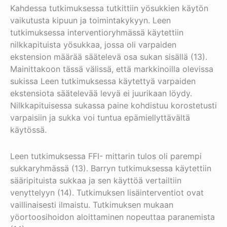
Kahdessa tutkimuksessa tutkittiin yösukkien käytön
vaikutusta kipuun ja toimintakykyyn. Leen
tutkimuksessa interventioryhmässä käytettiin
nilkkapituista yösukkaa, jossa oli varpaiden
ekstension määrää säätelevä osa sukan sisällä (13).
Mainittakoon tässä välissä, että markkinoilla olevissa
sukissa Leen tutkimuksessa käytettyä varpaiden
ekstensiota säätelevää levyä ei juurikaan löydy.
Nilkkapituisessa sukassa paine kohdistuu korostetusti
varpaisiin ja sukka voi tuntua epämiellyttävältä
käytössä.
Leen tutkimuksessa FFI- mittarin tulos oli parempi
sukkaryhmässä (13). Barryn tutkimuksessa käytettiin
sääripituista sukkaa ja sen käyttöä vertailtiin
venyttelyyn (14). Tutkimuksen lisäinterventiot ovat
vaillinaisesti ilmaistu. Tutkimuksen mukaan
yöortoosihoidon aloittaminen nopeuttaa paranemista