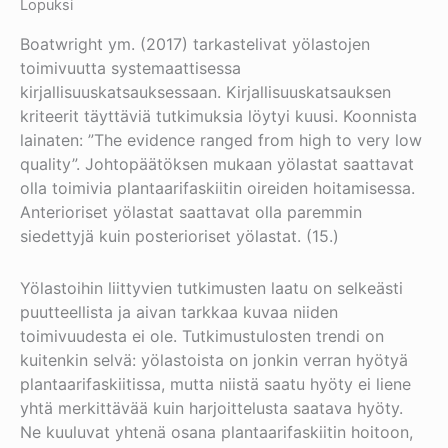
Lopuksi
Boatwright ym. (2017) tarkastelivat yölastojen
toimivuutta systemaattisessa
kirjallisuuskatsauksessaan. Kirjallisuuskatsauksen
kriteerit täyttäviä tutkimuksia löytyi kuusi. Koonnista
lainaten: ”The evidence ranged from high to very low
quality”. Johtopäätöksen mukaan yölastat saattavat
olla toimivia plantaarifaskiitin oireiden hoitamisessa.
Anterioriset yölastat saattavat olla paremmin
siedettyjä kuin posterioriset yölastat. (15.)
Yölastoihin liittyvien tutkimusten laatu on selkeästi
puutteellista ja aivan tarkkaa kuvaa niiden
toimivuudesta ei ole. Tutkimustulosten trendi on
kuitenkin selvä: yölastoista on jonkin verran hyötyä
plantaarifaskiitissa, mutta niistä saatu hyöty ei liene
yhtä merkittävää kuin harjoittelusta saatava hyöty.
Ne kuuluvat yhtenä osana plantaarifaskiitin hoitoon,