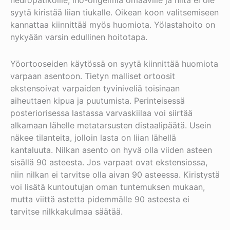
neuropatikoille, iho-ongelmia omaaville ja niitä ei ole
syytä kiristää liian tiukalle. Oikean koon valitsemiseen
kannattaa kiinnittää myös huomiota. Yölastahoito on
nykyään varsin edullinen hoitotapa.
Yöortooseiden käytössä on syytä kiinnittää huomiota
varpaan asentoon. Tietyn malliset ortoosit
ekstensoivat varpaiden tyviniveliä toisinaan
aiheuttaen kipua ja puutumista. Perinteisessä
posteriorisessa lastassa varvaskiilaa voi siirtää
alkamaan lähelle metatarsusten distaalipäätä. Usein
näkee tilanteita, jolloin lasta on liian lähellä
kantaluuta. Nilkan asento on hyvä olla viiden asteen
sisällä 90 asteesta. Jos varpaat ovat ekstensiossa,
niin nilkan ei tarvitse olla aivan 90 asteessa. Kiristystä
voi lisätä kuntoutujan oman tuntemuksen mukaan,
mutta viittä astetta pidemmälle 90 asteesta ei
tarvitse nilkkakulmaa säätää.