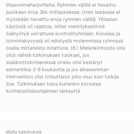
lihasvoimaharjoitteita. Ryhmien välillä ei havaittu
juurikaan eroa 3kk mittauksessa. Unen laadussa ei
myöskään havaittu eroja ryhmien välillä. Yölastan
käytöstä oli rajattua, miltei merkityksetöntä
lisähyötyä verrattuna kontrolliryhmään. Kivuissa ja
toimintakyvyssä oli edistystä molemmissa ryhmissä
osalla mittareista mitattuna. (6.) Mielenkiintoista olisi
ollut nähdä tutkimuksen tulokset, jos
sisäänottokriteereissä oireilu olisi kestänyt
esimerkiksi 3-9 kuukautta ja jos aikaisemman
intervention olisi toteuttanut joku muu kuin tutkija
itse. Tutkimuksen tulos kuitenkin korostaa
kotiharjoitteluohjelman tärkeyttä.
Muita tutkimuksia