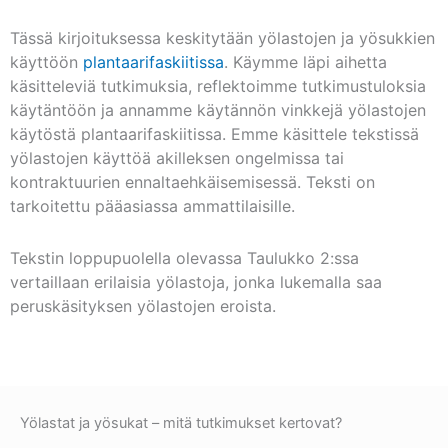
Tässä kirjoituksessa keskitytään yölastojen ja yösukkien
käyttöön
plantaarifaskiitissa
. Käymme läpi aihetta
käsitteleviä tutkimuksia, reflektoimme tutkimustuloksia
käytäntöön ja annamme käytännön vinkkejä yölastojen
käytöstä plantaarifaskiitissa. Emme käsittele tekstissä
yölastojen käyttöä akilleksen ongelmissa tai
kontraktuurien ennaltaehkäisemisessä. Teksti on
tarkoitettu pääasiassa ammattilaisille.
Tekstin loppupuolella olevassa Taulukko 2:ssa
vertaillaan erilaisia yölastoja, jonka lukemalla saa
peruskäsityksen yölastojen eroista.
Yölastat ja yösukat – mitä tutkimukset kertovat?