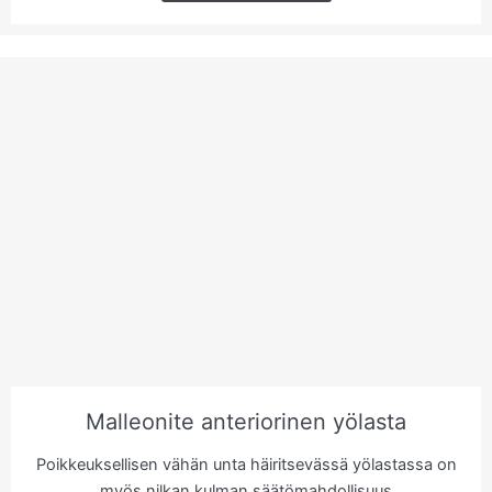
Malleonite anteriorinen yölasta
Poikkeuksellisen vähän unta häiritsevässä yölastassa on
myös nilkan kulman säätömahdollisuus