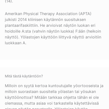
(14).
Amerikan Physical Therapy Association (APTA)
julkisti 2014 kliinisen käytännön suosituksen
plantaarifaskiittiin. He arvioivat näytön luokan eri
hoidoille A:sta (vahvin näytön luokka) F:ään (heikoin
näyttö). Yölastojen käyttöön liittyvä näyttö arvioitiin
luokkaan A.
Mitä tästä käytäntöön?
Milloin on syytä kertoa kuntoutujalle yöortooseista ja
milloin suorastaan suositella yölastan tai yösukan
käyttöönottoa? Mitään tarkkaa ohjetta tähän ei ole
olemassa, mutta asiaa voi tarkastella käytettävissä