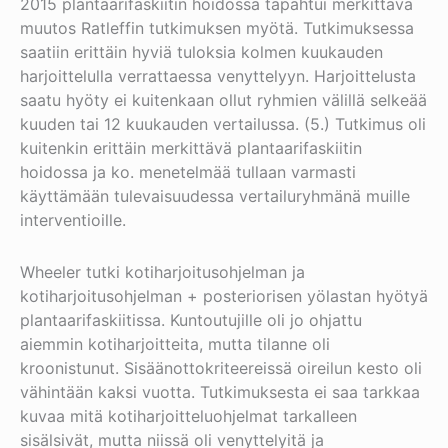
2015 plantaarifaskiitin hoidossa tapahtui merkittävä
muutos Ratleffin tutkimuksen myötä. Tutkimuksessa
saatiin erittäin hyviä tuloksia kolmen kuukauden
harjoittelulla verrattaessa venyttelyyn. Harjoittelusta
saatu hyöty ei kuitenkaan ollut ryhmien välillä selkeää
kuuden tai 12 kuukauden vertailussa. (5.) Tutkimus oli
kuitenkin erittäin merkittävä plantaarifaskiitin
hoidossa ja ko. menetelmää tullaan varmasti
käyttämään tulevaisuudessa vertailuryhmänä muille
interventioille.
Wheeler tutki kotiharjoitusohjelman ja
kotiharjoitusohjelman + posteriorisen yölastan hyötyä
plantaarifaskiitissa. Kuntoutujille oli jo ohjattu
aiemmin kotiharjoitteita, mutta tilanne oli
kroonistunut. Sisäänottokriteereissä oireilun kesto oli
vähintään kaksi vuotta. Tutkimuksesta ei saa tarkkaa
kuvaa mitä kotiharjoitteluohjelmat tarkalleen
sisälsivät, mutta niissä oli venyttelyitä ja