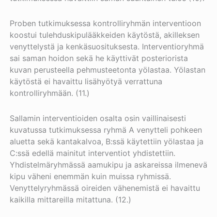
Proben tutkimuksessa kontrolliryhmän interventioon
koostui tulehduskipulääkkeiden käytöstä, akilleksen
venyttelystä ja kenkäsuosituksesta. Interventioryhmä
sai saman hoidon sekä he käyttivät posteriorista
kuvan perusteella pehmusteetonta yölastaa. Yölastan
käytöstä ei havaittu lisähyötyä verrattuna
kontrolliryhmään. (11.)
Sallamin interventioiden osalta osin vaillinaisesti
kuvatussa tutkimuksessa ryhmä A venytteli pohkeen
aluetta sekä kantakalvoa, B:ssä käytettiin yölastaa ja
C:ssä edellä mainitut interventiot yhdistettiin.
Yhdistelmäryhmässä aamukipu ja askareissa ilmenevä
kipu väheni enemmän kuin muissa ryhmissä.
Venyttelyryhmässä oireiden vähenemistä ei havaittu
kaikilla mittareilla mitattuna. (12.)