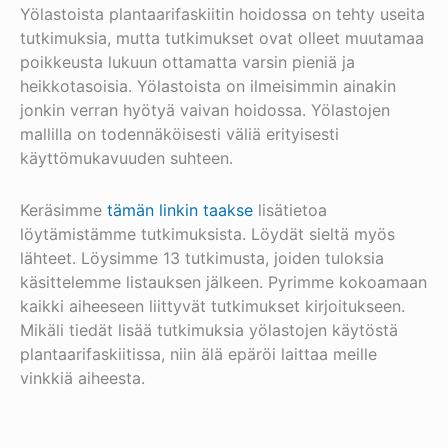
Yölastoista plantaarifaskiitin hoidossa on tehty useita
tutkimuksia, mutta tutkimukset ovat olleet muutamaa
poikkeusta lukuun ottamatta varsin pieniä ja
heikkotasoisia. Yölastoista on ilmeisimmin ainakin
jonkin verran hyötyä vaivan hoidossa. Yölastojen
mallilla on todennäköisesti väliä erityisesti
käyttömukavuuden suhteen.
Keräsimme
tämän linkin taakse
lisätietoa
löytämistämme tutkimuksista. Löydät sieltä myös
lähteet. Löysimme 13 tutkimusta, joiden tuloksia
käsittelemme listauksen jälkeen. Pyrimme kokoamaan
kaikki aiheeseen liittyvät tutkimukset kirjoitukseen.
Mikäli tiedät lisää tutkimuksia yölastojen käytöstä
plantaarifaskiitissa, niin älä epäröi laittaa meille
vinkkiä aiheesta.