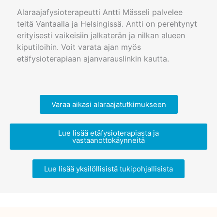
Alaraajafysioterapeutti Antti Mässeli palvelee
teitä Vantaalla ja Helsingissä. Antti on perehtynyt
erityisesti vaikeisiin jalkaterän ja nilkan alueen
kiputiloihin. Voit varata ajan myös
etäfysioterapiaan ajanvarauslinkin kautta.
Varaa aikasi alaraajatutkimukseen
Lue lisää etäfysioterapiasta ja
vastaanottokäynneitä
Lue lisää yksilöllisistä tukipohjallisista