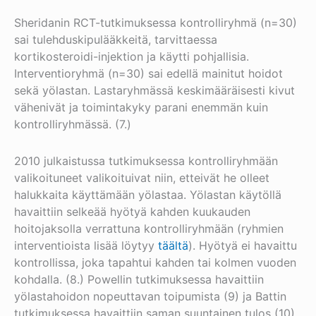
Sheridanin RCT-tutkimuksessa kontrolliryhmä (n=30)
sai tulehduskipulääkkeitä, tarvittaessa
kortikosteroidi-injektion ja käytti pohjallisia.
Interventioryhmä (n=30) sai edellä mainitut hoidot
sekä yölastan. Lastaryhmässä keskimääräisesti kivut
vähenivät ja toimintakyky parani enemmän kuin
kontrolliryhmässä. (7.)
2010 julkaistussa tutkimuksessa kontrolliryhmään
valikoituneet valikoituivat niin, etteivät he olleet
halukkaita käyttämään yölastaa. Yölastan käytöllä
havaittiin selkeää hyötyä kahden kuukauden
hoitojaksolla verrattuna kontrolliryhmään (ryhmien
interventioista lisää löytyy
täältä
). Hyötyä ei havaittu
kontrollissa, joka tapahtui kahden tai kolmen vuoden
kohdalla. (8.) Powellin tutkimuksessa havaittiin
yölastahoidon nopeuttavan toipumista (9) ja Battin
tutkimuksessa havaittiin saman suuntainen tulos (10).