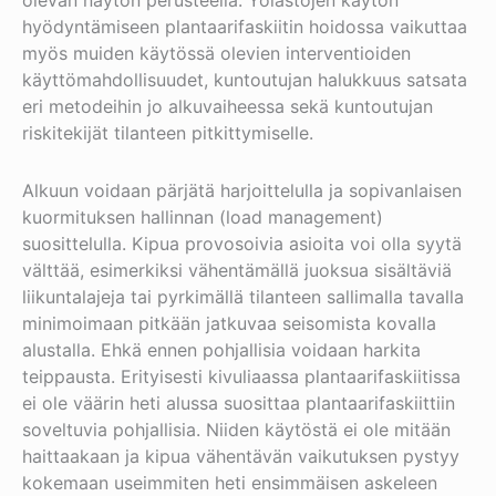
olevan näytön perusteella.
Yölastojen käytön
hyödyntämiseen plantaarifaskiitin hoidossa vaikuttaa
myös muiden käytössä olevien interventioiden
käyttömahdollisuudet, kuntoutujan halukkuus satsata
eri metodeihin jo alkuvaiheessa sekä kuntoutujan
riskitekijät tilanteen pitkittymiselle.
Alkuun voidaan pärjätä harjoittelulla ja sopivanlaisen
kuormituksen hallinnan (load management)
suosittelulla. Kipua provosoivia asioita voi olla syytä
välttää, esimerkiksi vähentämällä juoksua sisältäviä
liikuntalajeja tai pyrkimällä tilanteen sallimalla tavalla
minimoimaan pitkään jatkuvaa seisomista kovalla
alustalla. Ehkä ennen pohjallisia voidaan harkita
teippausta. Erityisesti kivuliaassa plantaarifaskiitissa
ei ole väärin heti alussa suosittaa plantaarifaskiittiin
soveltuvia pohjallisia. Niiden käytöstä ei ole mitään
haittaakaan ja kipua vähentävän vaikutuksen pystyy
kokemaan useimmiten heti ensimmäisen askeleen