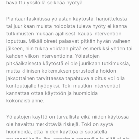
havaittu yksilöllä selkeää hyötyä.
Plantaarifaskiitissa yölastan käytöstä, harjoittelusta
tai juurikaan muista hoidoista tuleva hyöty ei kanna
tutkimusten mukaan ajallisesti kauas intervention
loputtua. Mikäli oireet palaavat pitkän hyvän vaiheen
jälkeen, niin tukea voidaan pitää esimerkiksi yhden tai
kahden viikon interventioina. Yölastojen
pitkäaikaisesta käytöstä ei ole juurikaan tutkimuksia,
mutta kliinisen kokemuksen perusteella hoidon
jaksottainen tarvittaessa tapahtuva aloitus voi olla
kuntoutujalle hyödyksi. Toki muutkin interventiot
kannattaa ottaa käyttöön ja huomioida
kokonaistilanne.
Yölastojen käyttö on turvallista eikä niiden käytössä
ole havaittu merkittäviä riskejä. Toki on syytä
huomioida, että niiden käyttöä ei suositella