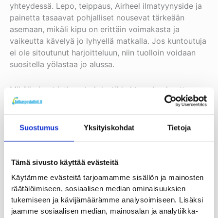
yhteydessä. Lepo, teippaus, Airheel ilmatyynyside ja
painetta tasaavat pohjalliset nousevat tärkeään
asemaan, mikäli kipu on erittäin voimakasta ja
vaikeutta kävelyä jo lyhyellä matkalla. Jos kuntoutuja
ei ole sitoutunut harjoitteluun, niin tuolloin voidaan
suositella yölastaa jo alussa.
Mikäli oireet jatkuvat yhdestä kahteen kuukautta
korkeaintensiteettisestä harjoittelusta huolimatta, niin
yölastoista on syytä informoida kuntoutujaa. Samalla
on hyvä kertoa, että niiden käyttö saattaa häiritä
Suostumus
Yksityiskohdat
Tietoja
unta ja kertoa lyhyesti yöortooseiden eroista. Kolmen
kuukauden kohdalla kannattaa jo suosittaa kaikille
plantaarifaskiitista kärsiville ko. apuvälinettä, mikäli
Tämä sivusto käyttää evästeitä
kipu on erityisen voimakasta aamuisin ensimmäisen
Käytämme evästeitä tarjoamamme sisällön ja mainosten
askeleen yhteydessä. Yölastoissa huomioitavassa
räätälöimiseen, sosiaalisen median ominaisuuksien
asemassa on hoitomyönteisyys ko. apuvälinettä
tukemiseen ja kävijämäärämme analysoimiseen. Lisäksi
kohtaan. Unihäiriöistä jo muutenkin kärsiville voidaan
jaamme sosiaalisen median, mainosalan ja analytiikka-