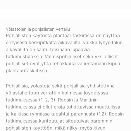
Yölastojen ja pohjallisten vertailu
Pohjallisten käytöstä plantaarifaskiitissa on näyttöä
erityisesti keskipitkältä aikaväliltä, vaikka lyhyeltäkin
aikaväliltä on saatu toisinaan lupaavia
tutkimustuloksia. Valmispohjalliset sekä yksilölliset
pohjalliset ovat yhtä tehokkaita vähentämään kipua
plantaarifaskiitissa.
Pohjallisia, yölastoja sekä pohjallisia yhdistettynä
yölastahoitoon verrattiin kolmessa löydetyssä
tutkimuksessa (1, 2, 3). Roosin ja Martinin
tutkimuksissa ei ollut eroja tutkittavissa muuttujissa
ja kaikissa ryhmissä tapahtui parannusta (1,2). Roosin
tutkimuksessa kuntoutujat sitoutuivat paremmin
pohjallisten käyttöön, mikä näkyi myös kivun