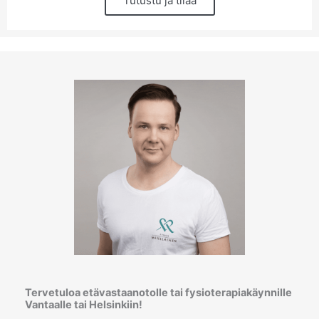
Tutustu ja tilaa
Tervetuloa etävastaanotolle tai fysioterapiakäynnille
Vantaalle tai Helsinkiin!