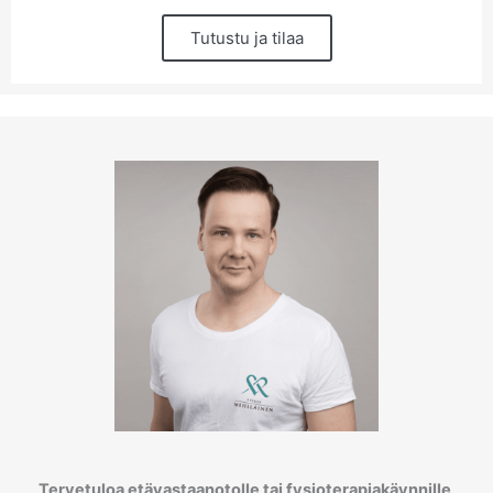
Tutustu ja tilaa
Tervetuloa etävastaanotolle tai fysioterapiakäynnille