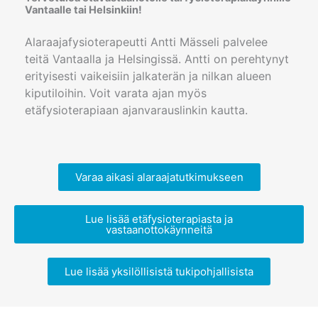
Vantaalle tai Helsinkiin!
Alaraajafysioterapeutti Antti Mässeli palvelee
teitä Vantaalla ja Helsingissä. Antti on perehtynyt
erityisesti vaikeisiin jalkaterän ja nilkan alueen
kiputiloihin. Voit varata ajan myös
etäfysioterapiaan ajanvarauslinkin kautta.
Varaa aikasi alaraajatutkimukseen
Lue lisää etäfysioterapiasta ja
vastaanottokäynneitä
Lue lisää yksilöllisistä tukipohjallisista