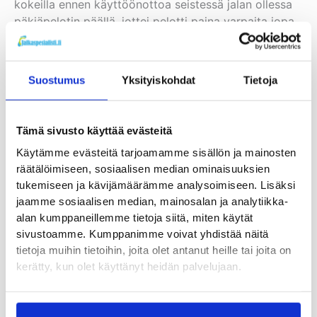
kokeilla ennen käyttöönottoa seistessä jalan ollessa
päkiäpelotin päällä, jottei pelotti paina varpaita jopa
lisää alustaa vasten.
Hakeutukaa jalkaterapeutin, alaraajafysioterapiaan
Suostumus
Yksityiskohdat
Tietoja
erikoistuneen vasaravarpaiden apuvälineet tuntevan
fysioterapeutin tai muun osaavan jalkaterän
ammattilaisen arvioon ennen hoitojen aloitusta ja
Tämä sivusto käyttää evästeitä
apuvälineen valintaa, jos teillä on jaloissa huono
Käytämme evästeitä tarjoamamme sisällön ja mainosten
verenkierto, tuntopuutoksia tai diabetes.
räätälöimiseen, sosiaalisen median ominaisuuksien
Ammattilaisen arvioon kannattaa myös hakeutua, jos
tukemiseen ja kävijämäärämme analysoimiseen. Lisäksi
sarjavalmisteisista apuvälineiden käytöstä ja hyvien
jaamme sosiaalisen median, mainosalan ja analytiikka-
jalkineiden käytöstä huolimatta tilanne jatkuu tai jos
alan kumppaneillemme tietoja siitä, miten käytät
kaipattee tarkempaa ohjantaa harjoitteiden
sivustoamme. Kumppanimme voivat yhdistää näitä
suorittamiseksi. Jos harjoitteista, jalkineiden oikeasta
tietoja muihin tietoihin, joita olet antanut heille tai joita on
valinnasta, yksilöllisestä ohjannasta ja apuvälineistä
kerätty, kun olet käyttänyt heidän palvelujaan.
huolimatta tilanne jatkuu vaikeana, niin leikkausarvio
on aiheellista.