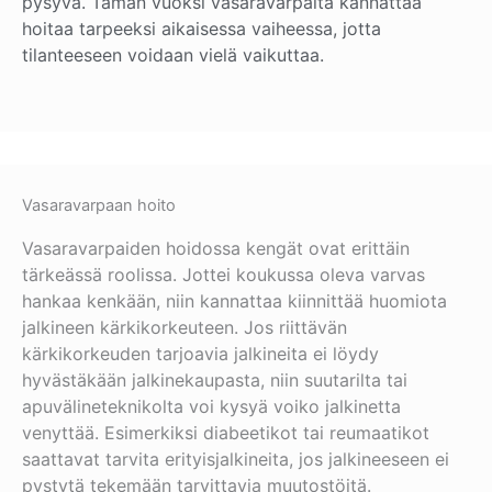
pysyvä. Tämän vuoksi vasaravarpaita kannattaa
hoitaa tarpeeksi aikaisessa vaiheessa, jotta
tilanteeseen voidaan vielä vaikuttaa.
Vasaravarpaan hoito
Vasaravarpaiden hoidossa kengät ovat erittäin
tärkeässä roolissa. Jottei koukussa oleva varvas
hankaa kenkään, niin kannattaa kiinnittää huomiota
jalkineen kärkikorkeuteen. Jos riittävän
kärkikorkeuden tarjoavia jalkineita ei löydy
hyvästäkään jalkinekaupasta, niin suutarilta tai
apuvälineteknikolta voi kysyä voiko jalkinetta
venyttää. Esimerkiksi diabeetikot tai reumaatikot
saattavat tarvita erityisjalkineita, jos jalkineeseen ei
pystytä tekemään tarvittavia muutostöitä.