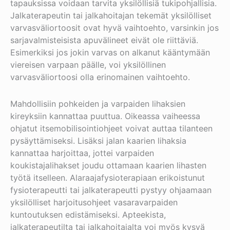
tapauksissa voidaan tarvita yksilöllisiä tukipohjallisia.
Jalkaterapeutin tai jalkahoitajan tekemät yksilölliset
varvasväliortoosit ovat hyvä vaihtoehto, varsinkin jos
sarjavalmisteisista apuvälineet eivät ole riittäviä.
Esimerkiksi jos jokin varvas on alkanut kääntymään
viereisen varpaan päälle, voi yksilöllinen
varvasväliortoosi olla erinomainen vaihtoehto.
Mahdollisiin pohkeiden ja varpaiden lihaksien
kireyksiin kannattaa puuttua. Oikeassa vaiheessa
ohjatut itsemobilisointiohjeet voivat auttaa tilanteen
pysäyttämiseksi. Lisäksi jalan kaarien lihaksia
kannattaa harjoittaa, jottei varpaiden
koukistajalihakset joudu ottamaan kaarien lihasten
työtä itselleen. Alaraajafysioterapiaan erikoistunut
fysioterapeutti tai jalkaterapeutti pystyy ohjaamaan
yksilölliset harjoitusohjeet vasaravarpaiden
kuntoutuksen edistämiseksi. Apteekista,
jalkaterapeutilta tai jalkahoitajalta voi myös kysyä