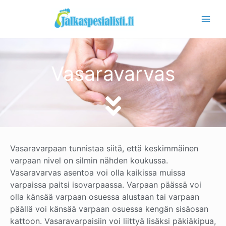
Siirry
sisältöön
Vasaravarvas
Vasaravarpaan tunnistaa siitä, että keskimmäinen
varpaan nivel on silmin nähden koukussa.
Vasaravarvas asentoa voi olla kaikissa muissa
varpaissa paitsi isovarpaassa. Varpaan päässä voi
olla känsää varpaan osuessa alustaan tai varpaan
päällä voi känsää varpaan osuessa kengän sisäosan
kattoon. Vasaravarpaisiin voi liittyä lisäksi päkiäkipua,