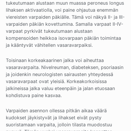
tukeutumaan alustaan muun muassa peroneus longus
lihaksen aktivaatiolla, voi paine ohjautua enemmän
viereisten varpaiden päkiälle. Tämä voi näkyä II- ja III-
varpaiden päkiän kovettumina. Samalla varpaat II-IV-
varpaat pyrkivät tukeutumaan alustaan
kompensoiden heikkoa isovarpaan päkiän toimintaa
ja kääntyvät vähitellen vasaravarpaiksi.
Toisinaan korkeakaarinen jalka voi aiheuttaa
vasaravarpaita. Nivelreuman, diabeteksen, psoriaasin
ja joidenkin neurologisten sairausten yhteydessä
vasaravarpaat ovat yleisiä. Korkeakorkoisissa
jalkineissa jalka valuu eteenpäin ja jalan etuosaan
kohdistuva paine kasvaa.
Varpaiden asennon ollessa pitkän aikaa väärä
kudokset jäykistyvät ja lihakset eivät pysty
suoristamaan varpaita, jolloin tilasta muodostuu