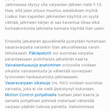
Jalkineessa täytyy olla varpaiden jälkeen vielä 1–1,5
tilaa, sillä jalan pituus muuttuu askelluksen myötä.
Lisäksi liian kapeiden jalkineiden käyttöä on syytä
välttää, jalkineen kärjen ei saa kaventua liikaa eikä
korkeakorkoisia jalkineita kannata käyttää liian usein.
Erilaisilla jalkaterän apuvälineillä pystytään hoitamaan
vasaravarpaita varsinkin tilan alkuvaiheessa varsin
tehokkaasti.
Päkiäpelotti
voi suoristaa varpaita
parantaessaan poikittaista jalkaterän kaarta.
Vaivaisenluusuoja anatominen
ortoosilla voidaan
oikaista vaivaisenluuta ja vähentää isovarpaan
tyvinivelen hankautumista jalkineeseen.
Vasaravarpaan oikaisuja
(ns. hiiri) voidaan suoristaa
varvasta, joka ei ole vielä jäykistynyt kokonaan.
Motion Control pohjallisella
tuetaan jalan kaaria ja
samalla pohjallisen pehmeä materiaali vähentää
varpaan päähän tulevaa painetta. Vaikeimmissa