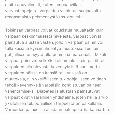
muita apuvälineitä, kuten lampaanvillaa,
varvastuppeja tai varpaiden yläpintaa suojaavalta
rengasmaista pehmennystä (ns. donitsi).
Toisinaan varpaat voivat koukistua muualtakin kuin
varpaan keskimmäisestä nivelestä. Varpaat voivat
painautua alustaa vasten, jolloin varpaan päihin voi
tulla käsiä ja kynsiin ilmentyä muutoksia. Tuolloin
pohjallisen on syytä olla pehmeää materiaalia. Mikäli
varpaat painuvat selkeästi alemmaksi kuin päkiä tai
varpaiden alla olevasta kevennyksistä huolimatta
varpaiden päissä on känsiä tai kynsissä on
muutoksia, niin yksilölliseen tukipohjalliseen voidaan
tehdä kevennyksiä varpaisiin kohdistuvan paineen
vähentämiseksi. Diabetes ja alustaan painautuvat
varpaat ovat vaarallinen yhdistelmä, joten heillä arvio
yksilöllisen tukipohjallisen tarpeesta on paikallaan.
Varpaiden painuessa alustaan päkiäpelottia kannattaa