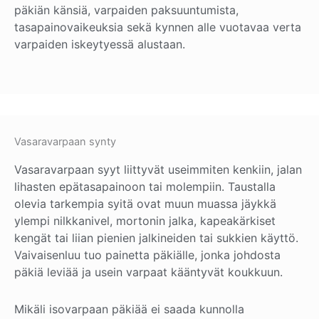
päkiän känsiä, varpaiden paksuuntumista,
tasapainovaikeuksia sekä kynnen alle vuotavaa verta
varpaiden iskeytyessä alustaan.
Vasaravarpaan synty
Vasaravarpaan syyt liittyvät useimmiten kenkiin, jalan
lihasten epätasapainoon tai molempiin. Taustalla
olevia tarkempia syitä ovat muun muassa jäykkä
ylempi nilkkanivel, mortonin jalka, kapeakärkiset
kengät tai liian pienien jalkineiden tai sukkien käyttö.
Vaivaisenluu tuo painetta päkiälle, jonka johdosta
päkiä leviää ja usein varpaat kääntyvät koukkuun.
Mikäli isovarpaan päkiää ei saada kunnolla