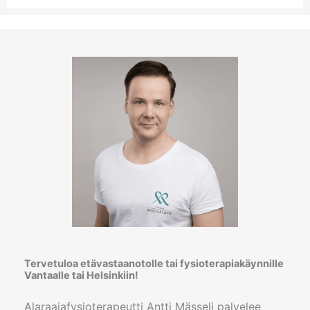
Tervetuloa etävastaanotolle tai fysioterapiakäynnille
Vantaalle tai Helsinkiin!
Alaraajafysioterapeutti Antti Mässeli palvelee