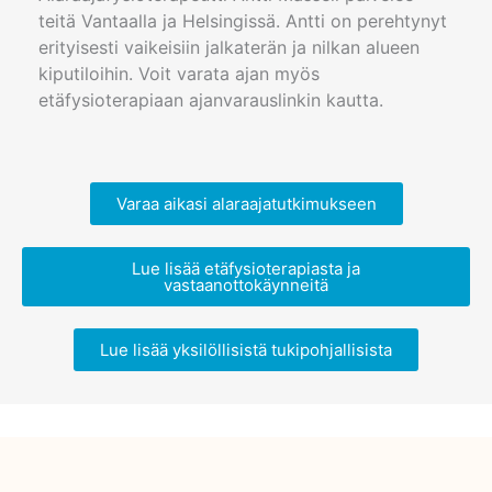
teitä Vantaalla ja Helsingissä. Antti on perehtynyt
erityisesti vaikeisiin jalkaterän ja nilkan alueen
kiputiloihin. Voit varata ajan myös
etäfysioterapiaan ajanvarauslinkin kautta.
Varaa aikasi alaraajatutkimukseen
Lue lisää etäfysioterapiasta ja
vastaanottokäynneitä
Lue lisää yksilöllisistä tukipohjallisista