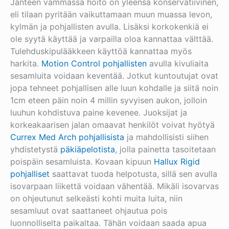
Jänteen vammassa hoito on yleensä konservatiivinen,
eli tilaan pyritään vaikuttamaan muun muassa levon,
kylmän ja pohjallisten avulla. Lisäksi korkokenkiä ei
ole syytä käyttää ja varpailla oloa kannattaa välttää.
Tulehduskipulääkkeen käyttöä kannattaa myös
harkita.
Motion Control pohjallisten
avulla kivuliaita
sesamluita voidaan keventää. Jotkut kuntoutujat ovat
jopa tehneet pohjallisen alle luun kohdalle ja siitä noin
1cm eteen päin noin 4 millin syvyisen aukon, jolloin
luuhun kohdistuva paine kevenee. Juoksijat ja
korkeakaarisen jalan omaavat henkilöt voivat hyötyä
Currex Med Arch pohjallisista
ja mahdollisisti siihen
yhdistetystä
päkiäpelotista
, jolla painetta tasoitetaan
poispäin sesamluista. Kovaan kipuun
Hallux Rigid
pohjalliset
saattavat tuoda helpotusta, sillä sen avulla
isovarpaan liikettä voidaan vähentää. Mikäli isovarvas
on ohjeutunut selkeästi kohti muita luita, niin
sesamluut ovat saattaneet ohjautua pois
luonnolliselta paikaltaa. Tähän voidaan saada apua