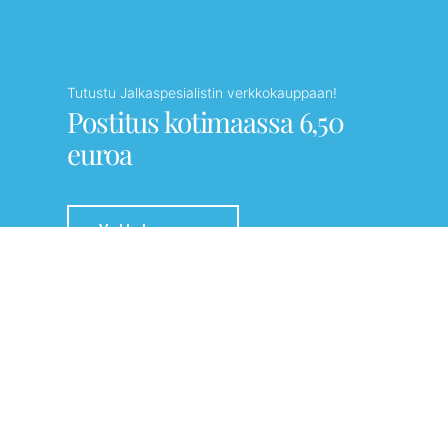
Tutustu Jalkaspesialistin verkkokauppaan!
Postitus kotimaassa 6,50
euroa
Verkkokauppaan