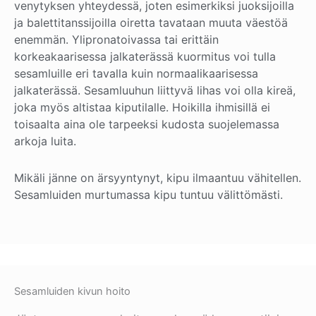
venytyksen yhteydessä, joten esimerkiksi juoksijoilla
ja balettitanssijoilla oiretta tavataan muuta väestöä
enemmän. Ylipronatoivassa tai erittäin
korkeakaarisessa jalkaterässä kuormitus voi tulla
sesamluille eri tavalla kuin normaalikaarisessa
jalkaterässä. Sesamluuhun liittyvä lihas voi olla kireä,
joka myös altistaa kiputilalle. Hoikilla ihmisillä ei
toisaalta aina ole tarpeeksi kudosta suojelemassa
arkoja luita.
Mikäli jänne on ärsyyntynyt, kipu ilmaantuu vähitellen.
Sesamluiden murtumassa kipu tuntuu välittömästi.
Sesamluiden kivun hoito