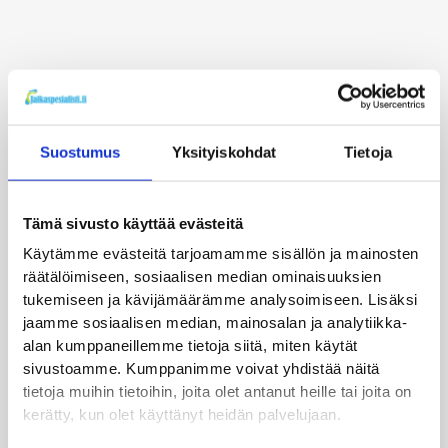
Suostumus
Yksityiskohdat
Tietoja
Päkiän alueen kivun hoitopaketti
Hoitopaketti sisältää Currex Med Arch pohjalliset, 4kpl
Tämä sivusto käyttää evästeitä
nahkapäällysteisiä päkiäpelotteja, jalkaterän
harjoitusohjelma
Käytämme evästeitä tarjoamamme sisällön ja mainosten
räätälöimiseen, sosiaalisen median ominaisuuksien
tukemiseen ja kävijämäärämme analysoimiseen. Lisäksi
Tutustu ja tilaa
jaamme sosiaalisen median, mainosalan ja analytiikka-
alan kumppaneillemme tietoja siitä, miten käytät
sivustoamme. Kumppanimme voivat yhdistää näitä
tietoja muihin tietoihin, joita olet antanut heille tai joita on
kerätty, kun olet käyttänyt heidän palvelujaan.