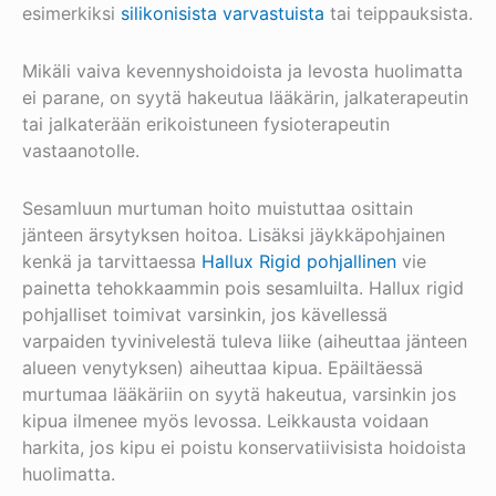
esimerkiksi
silikonisista varvastuista
tai teippauksista.
Mikäli vaiva kevennyshoidoista ja levosta huolimatta
ei parane, on syytä hakeutua lääkärin, jalkaterapeutin
tai jalkaterään erikoistuneen fysioterapeutin
vastaanotolle.
Sesamluun murtuman hoito muistuttaa osittain
jänteen ärsytyksen hoitoa. Lisäksi jäykkäpohjainen
kenkä ja tarvittaessa
Hallux Rigid pohjallinen
vie
painetta tehokkaammin pois sesamluilta. Hallux rigid
pohjalliset toimivat varsinkin, jos kävellessä
varpaiden tyvinivelestä tuleva liike (aiheuttaa jänteen
alueen venytyksen) aiheuttaa kipua. Epäiltäessä
murtumaa lääkäriin on syytä hakeutua, varsinkin jos
kipua ilmenee myös levossa. Leikkausta voidaan
harkita, jos kipu ei poistu konservatiivisista hoidoista
huolimatta.