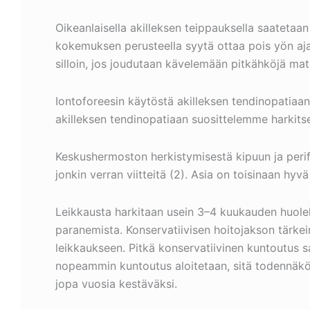
Oikeanlaisella akilleksen teippauksella saatetaa
kokemuksen perusteella syytä ottaa pois yön aja
silloin, jos joudutaan kävelemään pitkähköjä mat
Iontoforeesin käytöstä akilleksen tendinopatiaa
akilleksen tendinopatiaan suosittelemme harkit
Keskushermoston herkistymisestä kipuun ja perif
jonkin verran viitteitä (2). Asia on toisinaan hy
Leikkausta harkitaan usein 3–4 kuukauden huolella
paranemista. Konservatiivisen hoitojakson tärkein
leikkaukseen. Pitkä konservatiivinen kuntoutus s
nopeammin kuntoutus aloitetaan, sitä todennäkö
jopa vuosia kestäväksi.