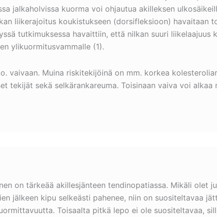
a jalkaholvissa kuorma voi ohjautua akilleksen ulkosäikeill
n liikerajoitus koukistukseen (dorsifleksioon) havaitaan to
yssä tutkimuksessa havaittiin, että nilkan suuri liikelaajuus
en ylikuormitusvammalle (1).
o. vaivaan. Muina riskitekijöinä on mm. korkea kolesteroliarv
iset tekijät sekä selkärankareuma. Toisinaan vaiva voi alka
en on tärkeää akillesjänteen tendinopatiassa. Mikäli olet juu
en jälkeen kipu selkeästi pahenee, niin on suositeltavaa jät
uormittavuutta. Toisaalta pitkä lepo ei ole suositeltavaa, sil