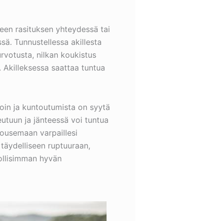
keen rasituksen yhteydessä tai
sä. Tunnustellessa akillesta
urvotusta, nilkan koukistus
a. Akilleksessa saattaa tuntua
voin ja kuntoutumista on syytä
seutuun ja jänteessä voi tuntua
nousemaan varpaillesi
 täydelliseen ruptuuraan,
dollisimman hyvän