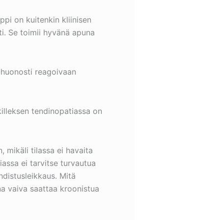
pi on kuitenkin kliinisen
ti. Se toimii hyvänä apuna
e huonosti reagoivaan
illeksen tendinopatiassa on
 mikäli tilassa ei havaita
iassa ei tarvitse turvautua
hdistusleikkaus. Mitä
a vaiva saattaa kroonistua