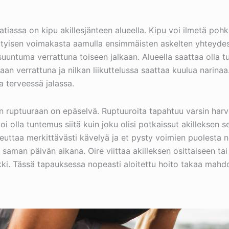
tiassa on kipu akillesjänteen alueella. Kipu voi ilmetä poh
erityisen voimakasta aamulla ensimmäisten askelten yhteydes
uuntuma verrattuna toiseen jalkaan. Alueella saattaa olla t
kaan verrattuna ja nilkan liikuttelussa saattaa kuulua narina
a terveessä jalassa.
en ruptuuraan on epäselvä. Ruptuuroita tapahtuu varsin har
oi olla tuntemus siitä kuin joku olisi potkaissut akilleksen 
ikeuttaa merkittävästi kävelyä ja et pysty voimien puolesta 
saman päivän aikana. Oire viittaa akilleksen osittaiseen tai
kki. Tässä tapauksessa nopeasti aloitettu hoito takaa mah