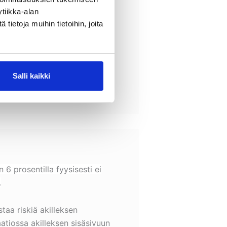
tiikka-alan
ietoja muihin tietoihin, joita
Salli kaikki
 6 prosentilla fyysisesti ei
.
taa riskiä akilleksen
aatiossa akilleksen sisäsivuun