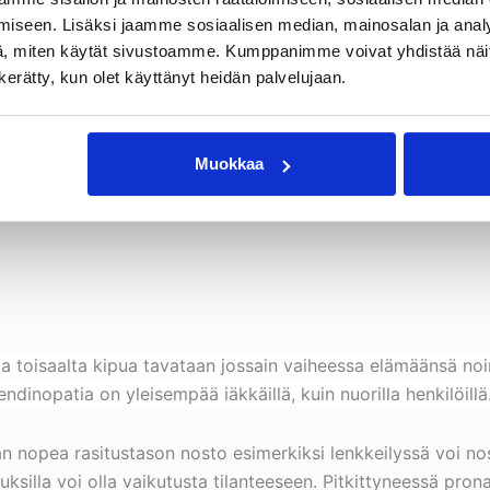
iseen. Lisäksi jaamme sosiaalisen median, mainosalan ja analy
, miten käytät sivustoamme. Kumppanimme voivat yhdistää näitä t
n kerätty, kun olet käyttänyt heidän palvelujaan.
Muokkaa
tta toisaalta kipua tavataan jossain vaiheessa elämäänsä noin
tendinopatia on yleisempää iäkkäillä, kuin nuorilla henkilöillä
iian nopea rasitustason nosto esimerkiksi lenkkeilyssä voi nos
auksilla voi olla vaikutusta tilanteeseen. Pitkittyneessä pron