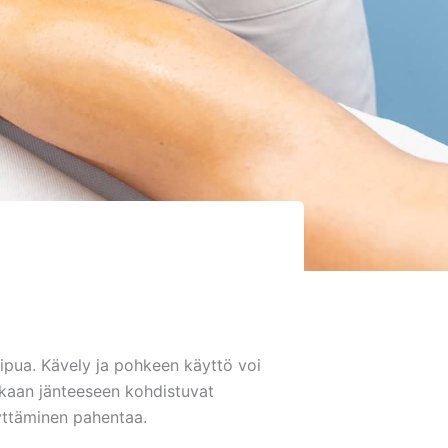
kipua. Kävely ja pohkeen käyttö voi
ukaan jänteeseen kohdistuvat
äyttäminen pahentaa.