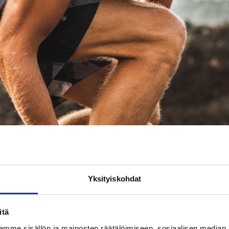
Yksityiskohdat
itä
mme sisällön ja mainosten räätälöimiseen, sosiaalisen median