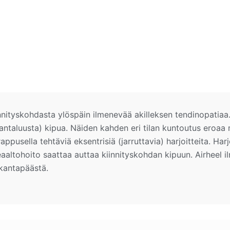
nityskohdasta ylöspäin ilmenevää akilleksen tendinopatiaa.
antaluusta) kipua. Näiden kahden eri tilan kuntoutus eroaa m
ppusella tehtäviä eksentrisiä (jarruttavia) harjoitteita. Harj
aaltohoito saattaa auttaa kiinnityskohdan kipuun. Airheel 
 kantapäästä.