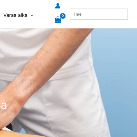
Search
Varaa aika
for:
ia