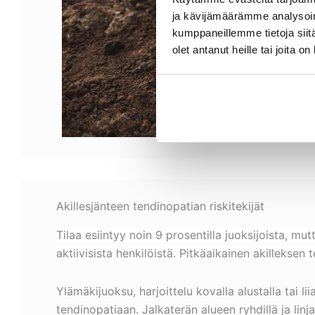
ja kävijämäärämme analysoim
kumppaneillemme tietoja siitä
olet antanut heille tai joita o
Akillesjänteen tendinopatian riskitekijät
Tilaa esiintyy noin 9 prosentilla juoksijoista, mu
aktiivisista henkilöistä. Pitkäaikainen akilleksen 
Ylämäkijuoksu, harjoittelu kovalla alustalla tai l
tendinopatiaan. Jalkaterän alueen ryhdillä ja linj