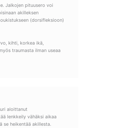
e. Jalkojen pituusero voi
isinaan akilleksen
 koukistukseen (dorsifleksioon)
o, kihti, korkea ikä,
a myös traumasta ilman useaa
ri aloittanut
tää lenkkeily vähäksi aikaa
lä se heikentää akillesta.