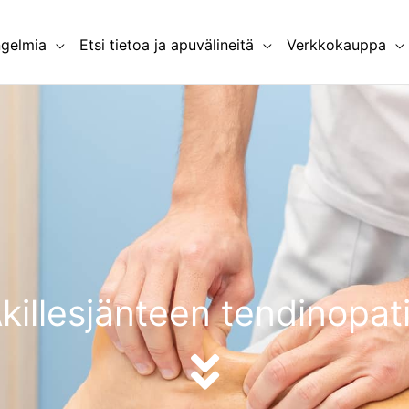
ngelmia
Etsi tietoa ja apuvälineitä
Verkkokauppa
killesjänteen tendinopat