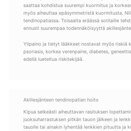
saattaa kohdistua suurempi kuormitus ja korkeass
myös aiheuttaa epäsymmetristä kuormitusta. Nilka
tendinopatiassa. Toisaalta eräässä sotilaille tehd
ennusti suurempaa todennäköisyyttä akillesjänte
Ylipaino ja tietyt lääkkeet nostavat myös riskiä k
psoriasis, korkea verenpaine, diabetes, geneett
edellä lueteltua riskitekijää.
Akillesjänteen tendinopatian hoito
Kipua selkeästi aiheuttavan rasituksen lopettamin
juoksuharrastuksen pitkän tauon jälkeen ja lenkki
tauolle tai ainakin lyhentää lenkkien pituutta ja k