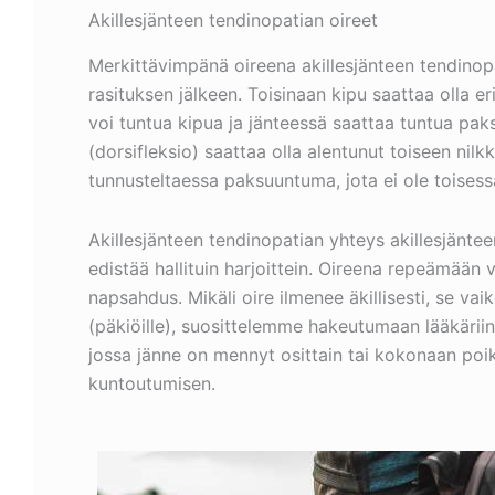
Akillesjänteen tendinopatian oireet
Merkittävimpänä oireena akillesjänteen tendinopa
rasituksen jälkeen. Toisinaan kipu saattaa olla 
voi tuntua kipua ja jänteessä saattaa tuntua paks
(dorsifleksio) saattaa olla alentunut toiseen nilk
tunnusteltaessa paksuuntuma, jota ei ole toisess
Akillesjänteen tendinopatian yhteys akillesjänte
edistää hallituin harjoittein. Oireena repeämään v
napsahdus. Mikäli oire ilmenee äkillisesti, se va
(päkiöille), suosittelemme hakeutumaan lääkäriin 
jossa jänne on mennyt osittain tai kokonaan poi
kuntoutumisen.