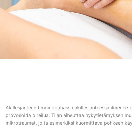
Akillesjänteen tendinopatiassa akillesjänteessä ilmenee 
provosoida oireilua. Tilan aiheuttaa nykytietämyksen m
mikrotraumat, joita esimerkiksi kuormittava pohkeen k