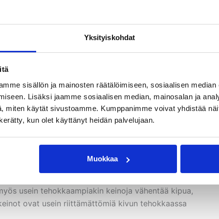
ooli alaraajojen kuntoutuksessa. Eri tyyppiseen jalkaan
Yksityiskohdat
eet. Voit lukea
täältä
lyhyen tekstin jalkineista jalkojen
an pitkittyneissä tai vakavissa jalan ongelmissa
aiset jalkineet juuri teille sopivat.
itä
mme sisällön ja mainosten räätälöimiseen, sosiaalisen median
iseen. Lisäksi jaamme sosiaalisen median, mainosalan ja analy
, miten käytät sivustoamme. Kumppanimme voivat yhdistää näitä t
n kerätty, kun olet käyttänyt heidän palvelujaan.
Muokkaa
 hyötyä plantaarifaskiitin hoidossa, erityisesti jos kipua
aamuisin tai pitkän levon jälkeen ensimmäisen askeleen
myös usein tehokkaampiakin keinoja vähentää kipua,
keinot ovat usein riittämättömiä kivun tehokkaassa