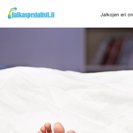
Siirry
sisältöön
Jalkojen eri o