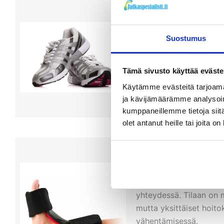
Jalkineilla on tärkeä r
Suostumus
sopivat erilaiset jalkin
ongelmissa. Konsultoith
ammattilaista siitä, mill
Tämä sivusto käyttää eväste
Käytämme evästeitä tarjoama
ja kävijämäärämme analysoim
kumppaneillemme tietoja siitä
olet antanut heille tai joita o
Yölastoista saattaa olla
on huomattavan paljon 
yhteydessä. Tilaan on 
mutta yksittäiset hoito
vähentämisessä.