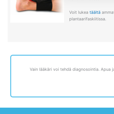
Voit lukea
täältä
ammatti
plantaarifaskiitissa.
Vain lääkäri voi tehdä diagnosointia. Apua j