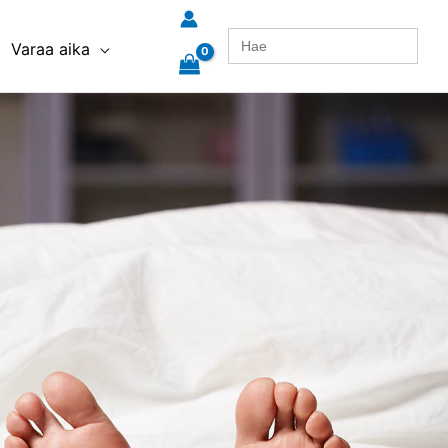
Search
Varaa aika
for: