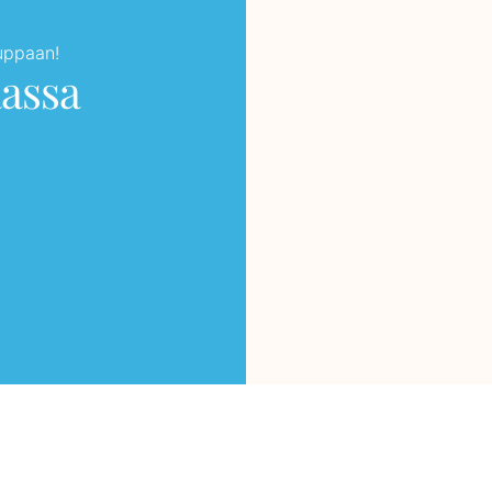
auppaan!
aassa