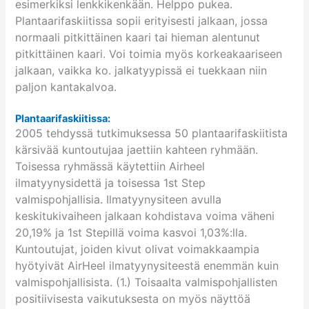
esimerkiksi lenkkikenkään. Helppo pukea.
Plantaarifaskiitissa sopii erityisesti jalkaan, jossa
normaali pitkittäinen kaari tai hieman alentunut
pitkittäinen kaari. Voi toimia myös korkeakaariseen
jalkaan, vaikka ko. jalkatyypissä ei tuekkaan niin
paljon kantakalvoa.
Plantaarifaskiitissa:
2005 tehdyssä tutkimuksessa 50 plantaarifaskiitista
kärsivää kuntoutujaa jaettiin kahteen ryhmään.
Toisessa ryhmässä käytettiin Airheel
ilmatyynysidettä ja toisessa 1st Step
valmispohjallisia. Ilmatyynysiteen avulla
keskitukivaiheen jalkaan kohdistava voima väheni
20,19% ja 1st Stepillä voima kasvoi 1,03%:lla.
Kuntoutujat, joiden kivut olivat voimakkaampia
hyötyivät AirHeel ilmatyynysiteestä enemmän kuin
valmispohjallisista. (1.) Toisaalta valmispohjallisten
positiivisesta vaikutuksesta on myös näyttöä