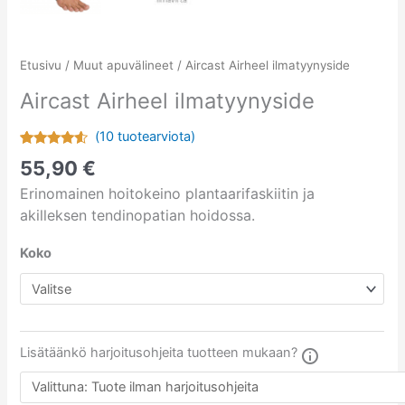
Etusivu
/
Muut apuvälineet
/ Aircast Airheel ilmatyynyside
Aircast Airheel ilmatyynyside
(
10
tuotearviota)
Arvio
6
55,90
€
4.33
5:stä
Erinomainen hoitokeino plantaarifaskiitin ja
perustuen
asiakkaan
akilleksen tendinopatian hoidossa.
arvotukseen.
Koko
Lisätäänkö harjoitusohjeita tuotteen mukaan?