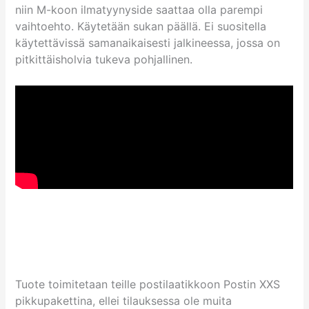
niin M-koon ilmatyynyside saattaa olla parempi
vaihtoehto. Käytetään sukan päällä. Ei suositella
käytettävissä samanaikaisesti jalkineessa, jossa on
pitkittäisholvia tukeva pohjallinen.
Tuote toimitetaan teille postilaatikkoon Postin XXS
pikkupakettina, ellei tilauksessa ole muita