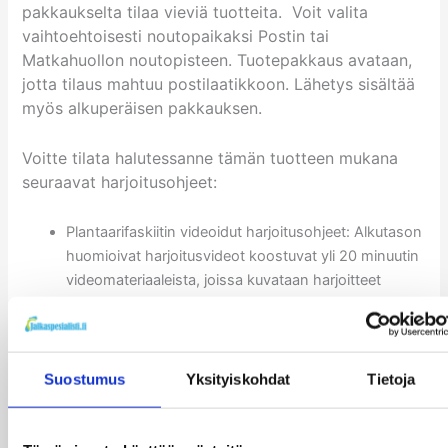
pakkaukselta tilaa vieviä tuotteita. Voit valita
vaihtoehtoisesti noutopaikaksi Postin tai
Matkahuollon noutopisteen. Tuotepakkaus avataan,
jotta tilaus mahtuu postilaatikkoon. Lähetys sisältää
myös alkuperäisen pakkauksen.
Voitte tilata halutessanne tämän tuotteen mukana
seuraavat harjoitusohjeet:
Plantaarifaskiitin videoidut harjoitusohjeet: Alkutason
huomioivat harjoitusvideot koostuvat yli 20 minuutin
videomateriaaleista, joissa kuvataan harjoitteet
käytännössä.
Plantaarifaskiitin lyhennetty kirjallinen harjoitusohje.
Akillesjänteen tendinopatian nousujohteinen
kirjallinen harjoitusohje on suunniteltu akillesjänteen
Suostumus
Yksityiskohdat
Tietoja
kivun vähentämiseksi. Ohjeissa yhdistellään
isometrisiä, eksentrisiä ja raskaita harjoitteita hitaalla
tahdilla.