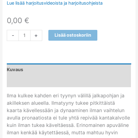
Lue lisää harjoitusvideoista ja harjoitusohjeista
0,00
€
-
+
Lisää ostoskoriin
Kuvaus
Arviot (10)
Ilma kulkee kahden eri tyynyn välillä jalkapohjan ja
akilleksen alueella. Ilmatyyny tukee pitkittäistä
kaarta kävellessään ja dynaaminen ilman vaihtelun
avulla pronaatiosta ei tule yhtä repivää kantakalvolle
kuin ilman tukea käveltäessä. Erinomainen apuväline
ilman kenkää käytettäessä, mutta mahtuu hyvin