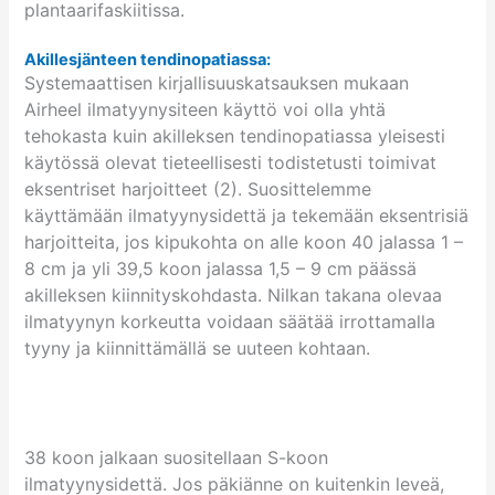
plantaarifaskiitissa.
Akillesjänteen tendinopatiassa:
Systemaattisen kirjallisuuskatsauksen mukaan
Airheel ilmatyynysiteen käyttö voi olla yhtä
tehokasta kuin akilleksen tendinopatiassa yleisesti
käytössä olevat tieteellisesti todistetusti toimivat
eksentriset harjoitteet (2). Suosittelemme
käyttämään ilmatyynysidettä ja tekemään eksentrisiä
harjoitteita, jos kipukohta on alle koon 40 jalassa 1 –
8 cm ja yli 39,5 koon jalassa 1,5 – 9 cm päässä
akilleksen kiinnityskohdasta. Nilkan takana olevaa
ilmatyynyn korkeutta voidaan säätää irrottamalla
tyyny ja kiinnittämällä se uuteen kohtaan.
38 koon jalkaan suositellaan S-koon
ilmatyynysidettä. Jos päkiänne on kuitenkin leveä,