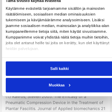
Tämä sivusto käyttää evästeitä
Käytämme evästeitä tarjoamamme sisällön ja mainosten
Kirjalliset tai videoidut harjoitusohjeet ei kuitenkaan
räätälöimiseen, sosiaalisen median ominaisuuksien
korvaa esimerkiksi alaraajafysioterapiaan
tukemiseen ja kävijämäärämme analysoimiseen. Lisäksi
erikoistuneen ammattilaisen tai jalkaterapeutin
jaamme sosiaalisen median, mainosalan ja analytiikka-alan
tekemää yksilöllistä harjoitusohjelmaa. Harjoitteiden
kumppaneillemme tietoja siitä, miten käytät sivustoamme.
suorittaminen täytyy lopettaa, jos jalan kipu
Kumppanimme voivat yhdistää näitä tietoja muihin tietoihin,
pahenee. Konsultoithan alaraajavaivoihin
joita olet antanut heille tai joita on kerätty, kun olet käyttänyt
erikoistunutta terveydenhuollon ammattilaista ennen
heidän palvelujaan.
harjoitteiden aloittamista, mikäli teillä on vaikeita
jalan ongelmia.
Salli kaikki
Lähteitä:
Muokkaa
(1.) Kavros, Steven 2005. The Efficasy of a
Pneumatic Compression Device in the Treatment of
Plantar Fasciitis. Journal of Applied biomechanics 21