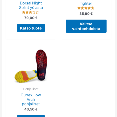
Dorsal Night
fighter
tuotteen
Splint yölasta
sivulla.
Arvostelu
35,90
€
tuotteesta:
Arvostelu
79,00
€
4.50
tuotteesta:
/ 5
3.00
Valitse
/ 5
Katso tuote
vaihtoehdoista
Tällä
tuotteella
on
useampi
muunnelma.
Voit
tehdä
Pohjalliset
Currex Low
valinnat
Arch
tuotteen
pohjalliset
sivulla.
43,50
€