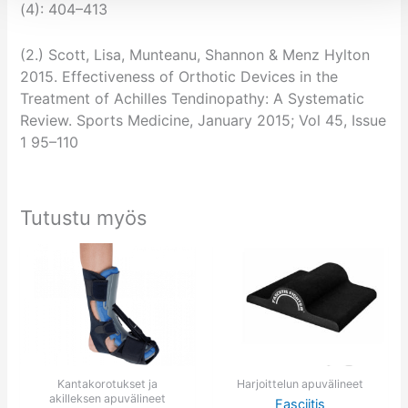
(4): 404–413
(2.) Scott, Lisa, Munteanu, Shannon & Menz Hylton
2015. Effectiveness of Orthotic Devices in the
Treatment of Achilles Tendinopathy: A Systematic
Review. Sports Medicine, January 2015; Vol 45, Issue
1 95–110
Tutustu myös
Tällä
tuotteella
on
useampi
muunnelma.
Voit
tehdä
Kantakorotukset ja
Harjoittelun apuvälineet
akilleksen apuvälineet
Fasciitis
valinnat