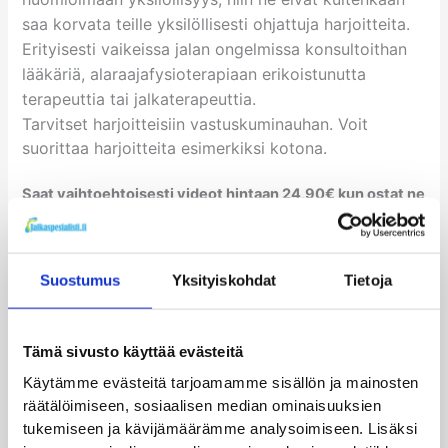
saa korvata teille yksilöllisesti ohjattuja harjoitteita.
Erityisesti vaikeissa jalan ongelmissa konsultoithan
lääkäriä, alaraajafysioterapiaan erikoistunutta
terapeuttia tai jalkaterapeuttia.
Tarvitset harjoitteisiin vastuskuminauhan. Voit
suorittaa harjoitteita esimerkiksi kotona.
Saat vaihtoehtoisesti videot hintaan 24,90€ kun ostat ne
tuotteen lisänä
Videot voidaan hankkia myös lisähintaan 24,90€,
kun videot hankitaan muun tuotteen oston
yhteydessä. Voit hankkia nämä harjoitusohjeet
Suostumus
Yksityiskohdat
Tietoja
alennushintaan näiden tuotteiden kanssa:
Tämä sivusto käyttää evästeitä
Motion Control pohjalliset
Pronation Control pohjalliset
Käytämme evästeitä tarjoamamme sisällön ja mainosten
Novaped Sports lattajalan pohjalliset
räätälöimiseen, sosiaalisen median ominaisuuksien
Plateau kiilapohjalliset
tukemiseen ja kävijämäärämme analysoimiseen. Lisäksi