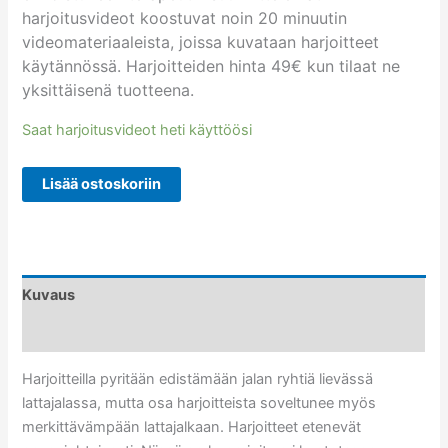
harjoitusvideot koostuvat noin 20 minuutin
videomateriaaleista, joissa kuvataan harjoitteet
käytännössä. Harjoitteiden hinta 49€ kun tilaat ne
yksittäisenä tuotteena.
Saat harjoitusvideot heti käyttöösi
Lisää ostoskoriin
Kuvaus
Arviot (0)
Harjoitteilla pyritään edistämään jalan ryhtiä lievässä
lattajalassa, mutta osa harjoitteista soveltunee myös
merkittävämpään lattajalkaan. Harjoitteet etenevät