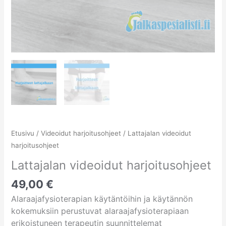
Etusivu
/
Videoidut harjoitusohjeet
/ Lattajalan videoidut
harjoitusohjeet
Lattajalan videoidut harjoitusohjeet
49,00
€
Alaraajafysioterapian käytäntöihin ja käytännön
kokemuksiin perustuvat alaraajafysioterapiaan
erikoistuneen terapeutin suunnittelemat