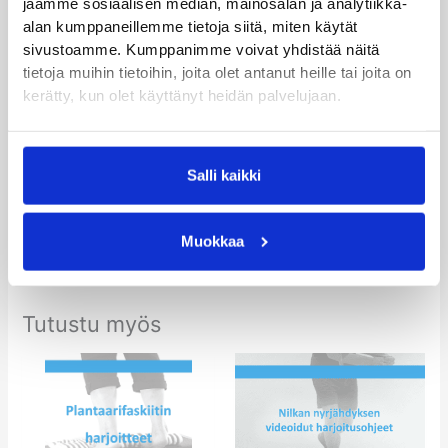
Currex Low pohjalliset
jaamme sosiaalisen median, mainosalan ja analytiikka-
Currex Med pohjalliset
alan kumppaneillemme tietoja siitä, miten käytät
sivustoamme. Kumppanimme voivat yhdistää näitä
Procare anteriorinen yölasta
tietoja muihin tietoihin, joita olet antanut heille tai joita on
Elements Stretch up yösukka
kerätty, kun olet käyttänyt heidän palvelujaan.
Vaivaisenluun hoitopaketti lattajalkaan
ASO EVO nilkkatuki
Aircast Airlift PTTD nilkkatuki
Fasciitis Fighter
Salli kaikki
Muokkaa
Tutustu myös