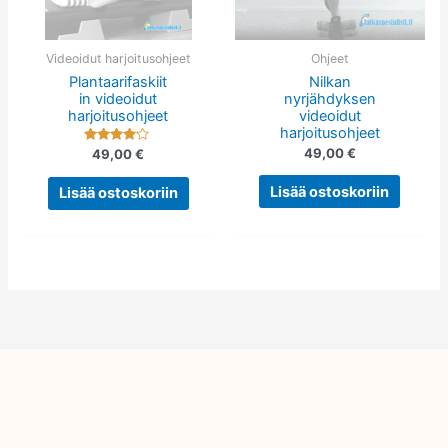
Videoidut harjoitusohjeet
Ohjeet
Plantaarifaskiit
Nilkan
in videoidut
nyrjähdyksen
harjoitusohjeet
videoidut
harjoitusohjeet
Arvostelu
49,00
€
49,00
€
tuotteesta:
4.00
/ 5
Lisää ostoskoriin
Lisää ostoskoriin