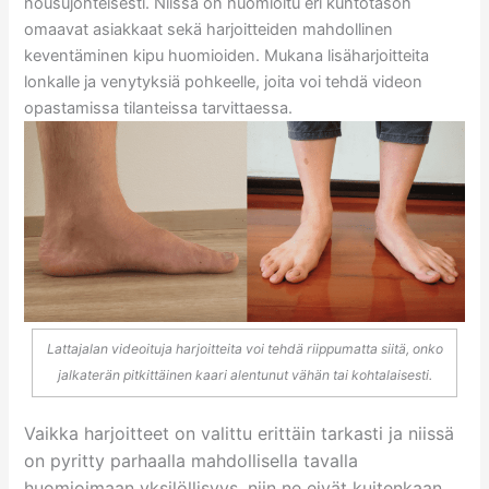
nousujohteisesti. Niissä on huomioitu eri kuntotason
omaavat asiakkaat sekä harjoitteiden mahdollinen
keventäminen kipu huomioiden. Mukana lisäharjoitteita
lonkalle ja venytyksiä pohkeelle, joita voi tehdä videon
opastamissa tilanteissa tarvittaessa.
Lattajalan videoituja harjoitteita voi tehdä riippumatta siitä, onko
jalkaterän pitkittäinen kaari alentunut vähän tai kohtalaisesti.
Vaikka harjoitteet on valittu erittäin tarkasti ja niissä
on pyritty parhaalla mahdollisella tavalla
huomioimaan yksilöllisyys, niin ne eivät kuitenkaan