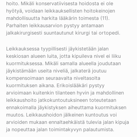
hoito. Mikäli konservatiivisesta hoidosta ei ole
hyötyä, voidaan leikkauksellisten hoitokeinojen
mahdollisuutta harkita lääkärin toimesta (11).
Parhaiten leikkausarvion pystyy antamaan
jalkakirurgisesti suuntautunut kirurgi tai ortopedi.
Leikkauksessa tyypillisesti jäykistetään jalan
keskiosan alueen luita, jotta kipuileva nivel ei liiku
kuormituksessa. Mikäli samalla alueella joudutaan
jäykistämään useita niveliä, jalkaterä joutuu
kompensoimaan seuraavalta niveltasolta
kuormituksen aikana. Erikoislääkäri pystyy
arvioimaan kuitenkin tilanteen hyvin ja mahdollinen
leikkaushoito jatkokuntoutuksineen toteutetaan
ennakoimalla jäykistyksen aiheuttama kuormituksen
muutos. Leikkaushoidon jälkeinen kuntoutus voi
arvioiden mukaan ennaltaehkäistä tulevia jalan kipuja
ja nopeuttaa jalan toimintakyvyn palautumista.