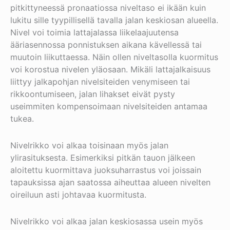
pitkittyneessä pronaatiossa niveltaso ei ikään kuin
lukitu sille tyypillisellä tavalla jalan keskiosan alueella.
Nivel voi toimia lattajalassa liikelaajuutensa
ääriasennossa ponnistuksen aikana kävellessä tai
muutoin liikuttaessa. Näin ollen niveltasolla kuormitus
voi korostua nivelen yläosaan. Mikäli lattajalkaisuus
liittyy jalkapohjan nivelsiteiden venymiseen tai
rikkoontumiseen, jalan lihakset eivät pysty
useimmiten kompensoimaan nivelsiteiden antamaa
tukea.
Nivelrikko voi alkaa toisinaan myös jalan
ylirasituksesta. Esimerkiksi pitkän tauon jälkeen
aloitettu kuormittava juoksuharrastus voi joissain
tapauksissa ajan saatossa aiheuttaa alueen nivelten
oireiluun asti johtavaa kuormitusta.
Nivelrikko voi alkaa jalan keskiosassa usein myös