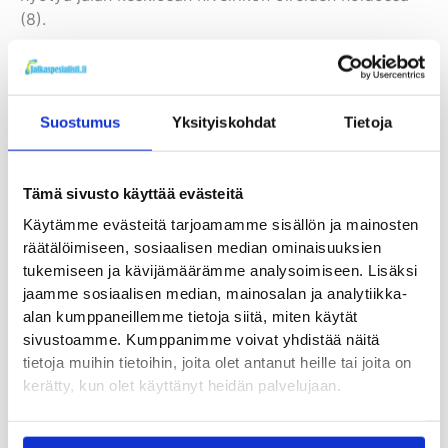
(8).
Jalkineen valinta kannattaa toteuttaa jalan keskiosan
nivelrikossa tarkkaan. Paras jalkine on useimmiten
sellainen, jossa kävellessä jalka on kivuttomin.
Suostumus
Yksityiskohdat
Tietoja
Alueen teippausta käytetään jonkin verran kivun
Tämä sivusto käyttää evästeitä
hoitona (5). Teippaus on kuitenkin toteutettava fysio-
tai jalkaterapeutin ohjeistuksen mukaisesti. Se on
Käytämme evästeitä tarjoamamme sisällön ja mainosten
myös vain väliaikainen hoitokeino kivuliaimpien
räätälöimiseen, sosiaalisen median ominaisuuksien
jaksojen ajaksi. Kokenut terapeutti voi leikata
tukemiseen ja kävijämäärämme analysoimiseen. Lisäksi
pehmeästä materiaalista myös jalan päällispuolella
jaamme sosiaalisen median, mainosalan ja analytiikka-
käytettävän pehmennyspalan, jotta jalkineen
alan kumppaneillemme tietoja siitä, miten käytät
päällysosan painetta kipukohtaan voidaan vähentää.
sivustoamme. Kumppanimme voivat yhdistää näitä
tietoja muihin tietoihin, joita olet antanut heille tai joita on
kerätty, kun olet käyttänyt heidän palvelujaan.
Jalkaterän ja koko alaraajan alueen harjoittelua
hyödynnetään terapiassa alueen hoitokeinona.
Harjoittelu tulee suunnitella yksilöllisesti ja siinä