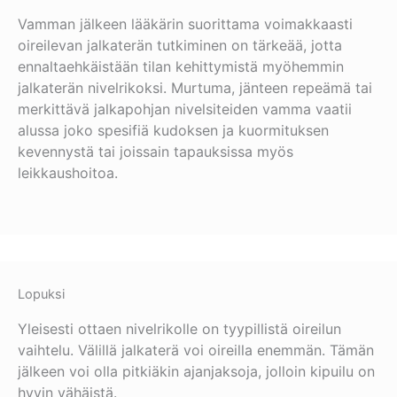
Vamman jälkeen lääkärin suorittama voimakkaasti
oireilevan jalkaterän tutkiminen on tärkeää, jotta
ennaltaehkäistään tilan kehittymistä myöhemmin
jalkaterän nivelrikoksi. Murtuma, jänteen repeämä tai
merkittävä jalkapohjan nivelsiteiden vamma vaatii
alussa joko spesifiä kudoksen ja kuormituksen
kevennystä tai joissain tapauksissa myös
leikkaushoitoa.
Lopuksi
Yleisesti ottaen nivelrikolle on tyypillistä oireilun
vaihtelu. Välillä jalkaterä voi oireilla enemmän. Tämän
jälkeen voi olla pitkiäkin ajanjaksoja, jolloin kipuilu on
hyvin vähäistä.