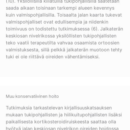
(10). Yksilöllisillä kiilatuilla tukipohjallisilla saatetaan
saada aikaan toisinaan tarkempi alueen kevennys
kuin valmispohjallisilla. Toisaalta jalan kaarta tukevat
valmispohjalliset ovat edullisempia ja niidenkin
toimivuus on todistettu tutkimuksessa (6). Jalkaterän
keskiosan nivelrikossa yksilöllisten tukipohjallisten
teko vaatii terapeutilta vahvaa osaamista ortoosien
valmistuksesta, sillä pelkkä jalkaterän muotoon tehty
tuki ei ole riittävä oireiden vähentämiseksi.
Muu konservatiivinen hoito
Tutkimuksia tarkastelevan kirjallisuuskatsauksen
mukaan tukipohjallisten ja hiilikuitupohjallisten lisäksi
paikallisesta kortikosteroidiruiskeesta saattaa olla
hyötyä jalan keskiosan nivelrikon oireiden hoidossa