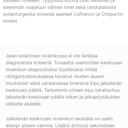
väliseen niveleen. Tyypillisiä kohtia ovat veneluun ja
sisemmän vaajaluun välinen nivel sekä ranskalaisista
sotakirurgeista nimensä saaneet Lisfrancin ja Chopartin
nivelet.
Jalan keskiosan nivelrikossa ei ole tarkkaa
diagnostista kriteeriä. Toisaalta useimmiten keskiosan
nivelrikon diagnostisiksi löydöksiksi riittää
röntgentutkimuksessa havaitut nivelen alueen
muutokset sekä varauksessa ilmenevä kipu jalkaterän
keskiosan päällä. Tarkemmin ottaen kipu lokalisoituu
jalkaterän keskiosan päälle nilkan ja jalkapöytäluiden
väliselle alueelle.
Jalkaterän keskiosan nivelrikon taustalla on usein
aiempi alueen vamma. Lisäksi artroosi sekoitetaan