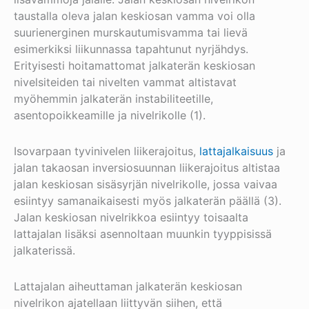
taustalla oleva jalan keskiosan vamma voi olla
suurienerginen murskautumisvamma tai lievä
esimerkiksi liikunnassa tapahtunut nyrjähdys.
Erityisesti hoitamattomat jalkaterän keskiosan
nivelsiteiden tai nivelten vammat altistavat
myöhemmin jalkaterän instabiliteetille,
asentopoikkeamille ja nivelrikolle (1).
Isovarpaan tyvinivelen liikerajoitus,
lattajalkaisuus
ja
jalan takaosan inversiosuunnan liikerajoitus altistaa
jalan keskiosan sisäsyrjän nivelrikolle, jossa vaivaa
esiintyy samanaikaisesti myös jalkaterän päällä (3).
Jalan keskiosan nivelrikkoa esiintyy toisaalta
lattajalan lisäksi asennoltaan muunkin tyyppisissä
jalkaterissä.
Lattajalan aiheuttaman jalkaterän keskiosan
nivelrikon ajatellaan liittyvän siihen, että