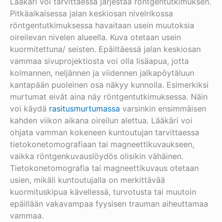
Lääkäri voi tarvittaessa järjestää röntgentutkimuksen.
Pitkäaikaisessa jalan keskiosan nivelrikossa
röntgentutkimuksessa havaitaan usein muutoksia
oireilevan nivelen alueella. Kuva otetaan usein
kuormitettuna/ seisten. Epäiltäessä jalan keskiosan
vammaa sivuprojektiosta voi olla lisäapua, jotta
kolmannen, neljännen ja viidennen jalkapöytäluun
kantapään puoleinen osa näkyy kunnolla. Esimerkiksi
murtumat eivät aina näy röntgentutkimuksessa. Näin
voi käydä
rasitusmurtumassa
varsinkin ensimmäisen
kahden viikon aikana oireilun alettua. Lääkäri voi
ohjata vamman kokeneen kuntoutujan tarvittaessa
tietokonetomografiaan tai magneettikuvaukseen,
vaikka röntgenkuvauslöydös olisikin vähäinen.
Tietokonetomografia tai magneettikuvaus otetaan
usien, mikäli kuntoutujalla on merkittävää
kuormituskipua kävellessä, turvotusta tai muutoin
epäillään vakavampaa fyysisen trauman aiheuttamaa
vammaa.