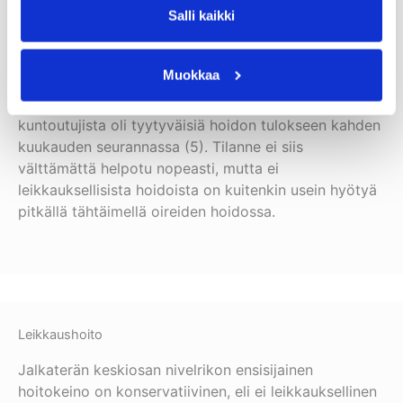
hyödynnetään kliinisessä tutkimuksessa ilmenneitä
Salli kaikki
löydöksiä, kuten yksilön tapaa käyttää alaraajaansa.
Muokkaa
Australiassa toteutetun tutkimuksen mukaan 34%
jalan keskiosan nivelrikon oireita omaavista
kuntoutujista oli tyytyväisiä hoidon tulokseen kahden
kuukauden seurannassa (5). Tilanne ei siis
välttämättä helpotu nopeasti, mutta ei
leikkauksellisista hoidoista on kuitenkin usein hyötyä
pitkällä tähtäimellä oireiden hoidossa.
Leikkaushoito
Jalkaterän keskiosan nivelrikon ensisijainen
hoitokeino on konservatiivinen, eli ei leikkauksellinen