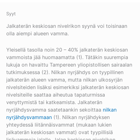
Syyt
Jalkaterän keskiosan nivelrikon syynä voi toisinaan
olla aiempi alueen vamma.
Yleisellä tasolla noin 20 – 40% jalkaterän keskiosan
vammoista jää huomaamatta (1). Tätäkin suurempia
lukuja on havaittu Tampereen yliopistollisen sairaalan
tutkimuksessa (2). Nilkan nyrjähdys on tyypillinen
jalkaterän alueen vamma, mutta nilkan ulkosyrjän
nivelsiteiden lisäksi esimerkiksi jalkaterän keskiosan
nivelsiteille saattaa aiheutua tapaturmissa
venyttymistä tai katkeamista. Jalkaterän
nyrjähdysvamma saatetaankin sekoittaa
nilkan
nyrjähdysvammaan
(1). Nilkan nyrjähdyksen
yhteydessä liitännäisvammat (mukaan lukien
jalkaterän keskiosan vammat) ovat tyypillisiä
lisävammoja jalalle. Jalan keskiosan nivelrikon