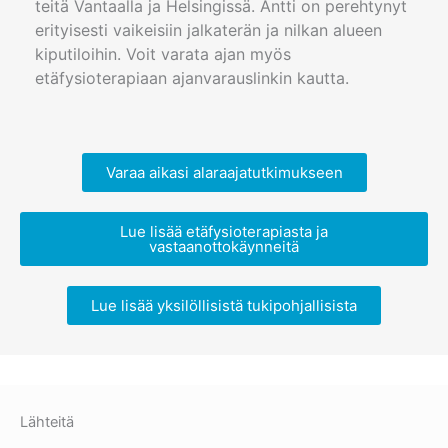
teitä Vantaalla ja Helsingissä. Antti on perehtynyt
erityisesti vaikeisiin jalkaterän ja nilkan alueen
kiputiloihin. Voit varata ajan myös
etäfysioterapiaan ajanvarauslinkin kautta.
Varaa aikasi alaraajatutkimukseen
Lue lisää etäfysioterapiasta ja
vastaanottokäynneitä
Lue lisää yksilöllisistä tukipohjallisista
Lähteitä