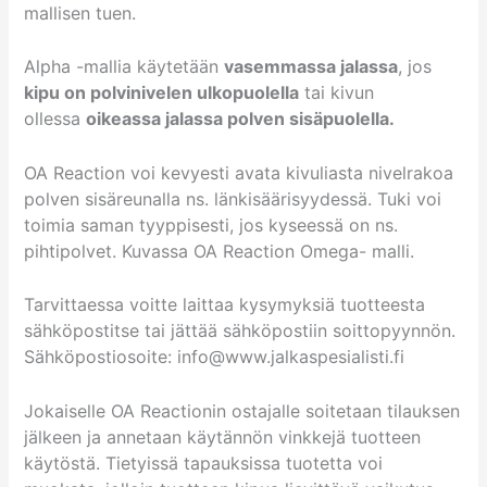
mallisen tuen.
Alpha -mallia käytetään
vasemmassa jalassa
, jos
kipu on polvinivelen ulkopuolella
tai kivun
ollessa
oikeassa jalassa polven sisäpuolella.
OA Reaction voi kevyesti avata kivuliasta nivelrakoa
polven sisäreunalla ns. länkisäärisyydessä. Tuki voi
toimia saman tyyppisesti, jos kyseessä on ns.
pihtipolvet. Kuvassa OA Reaction Omega- malli.
Tarvittaessa voitte laittaa kysymyksiä tuotteesta
sähköpostitse tai jättää sähköpostiin soittopyynnön.
Sähköpostiosoite: info@www.jalkaspesialisti.fi
Jokaiselle OA Reactionin ostajalle soitetaan tilauksen
jälkeen ja annetaan käytännön vinkkejä tuotteen
käytöstä. Tietyissä tapauksissa tuotetta voi