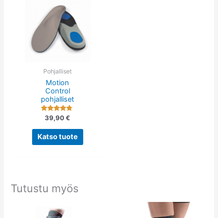
Tällä
tuotteella
on
useampi
muunnelma.
Voit
tehdä
Pohjalliset
Motion
valinnat
Control
tuotteen
pohjalliset
sivulla.
Arvostelu
39,90
€
tuotteesta:
4.57
/ 5
Katso tuote
Tutustu myös
Tällä
Tällä