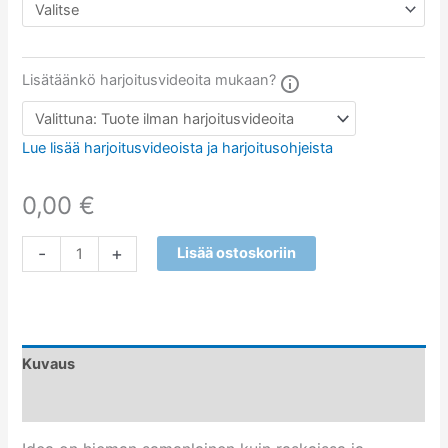
Lisätäänkö harjoitusvideoita mukaan?
Lue lisää harjoitusvideoista ja harjoitusohjeista
0,00
€
-
+
Lisää ostoskoriin
Kuvaus
Arviot (2)