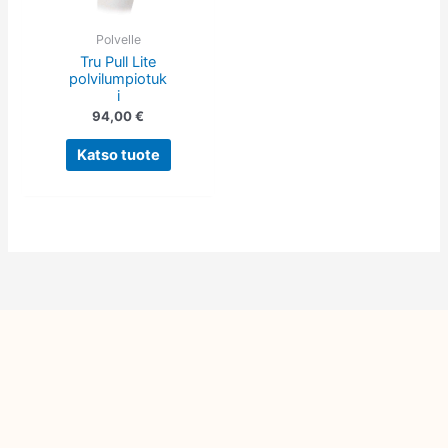
Voit
tehdä
Polvelle
Tru Pull Lite
valinnat
polvilumpiotuk
tuotteen
i
sivulla.
94,00
€
Katso tuote