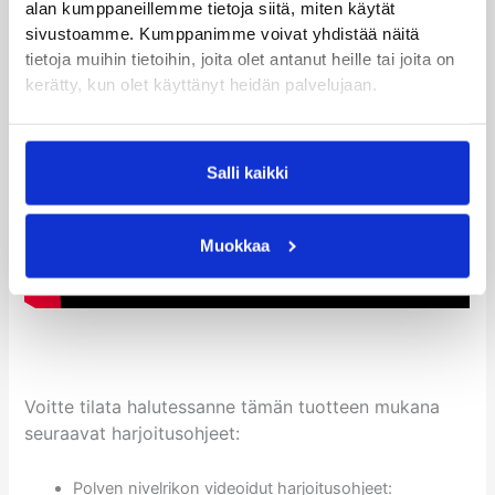
alan kumppaneillemme tietoja siitä, miten käytät
sivustoamme. Kumppanimme voivat yhdistää näitä
tietoja muihin tietoihin, joita olet antanut heille tai joita on
kerätty, kun olet käyttänyt heidän palvelujaan.
Videolla lisää tuesta enganniksi.
Salli kaikki
Muokkaa
Voitte tilata halutessanne tämän tuotteen mukana
seuraavat harjoitusohjeet:
Polven nivelrikon videoidut harjoitusohjeet: