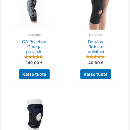
tuotteella
tuotteella
on
on
useampi
useampi
muunnelma.
muunnelm
Voit
Voit
tehdä
tehdä
Polvelle
Polvelle
OA Reaction
DonJoy
valinnat
valinnat
Omega
Rotulax
tuotteen
tuotteen
polvituki
polvituki
sivulla.
sivulla.
Arvostelu
Arvostelu
149,00
€
40,80
€
tuotteesta:
tuotteesta:
4.50
5.00
/ 5
/ 5
Katso tuote
Katso tuote
Tällä
tuotteella
on
useampi
muunnelma.