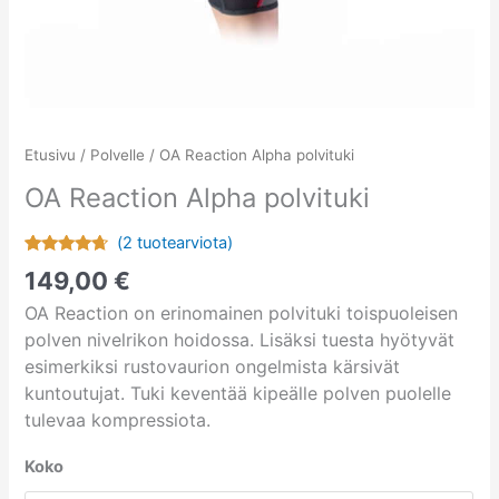
Etusivu
/
Polvelle
/ OA Reaction Alpha polvituki
OA Reaction Alpha polvituki
(
2
tuotearviota)
Arvio
2
149,00
€
4.50
5:stä
OA Reaction on erinomainen polvituki toispuoleisen
perustuen
asiakkaan
polven nivelrikon hoidossa. Lisäksi tuesta hyötyvät
arvotukseen.
esimerkiksi rustovaurion ongelmista kärsivät
kuntoutujat. Tuki keventää kipeälle polven puolelle
tulevaa kompressiota.
Koko