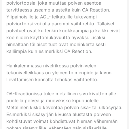
polviortoosia, joka muuttaa polven asentoa
tarvittaessa useampia asteita kuin OA Reaction.
Ylipainoisille ja ACL- leikatuille tukevampi
polviortoosi voi olla parempi vaihtoehto. Tällaiset
polvituet ovat kuitenkin kookkaampia ja kaikki eivät
koe niiden käyttömukavuutta hyväksi. Lisäksi
hinnaltaan tällaiset tuet ovat moninkertaisesti
kalliimpia kuin esimerkiksi OA Reaction.
Hankalemmassa nivelrikossa polvinivelen
tekonivelleikkaus on yleinen toimenpide ja kivun
lievittämisen kannalta tehokas vaihtoehto.
OA-Reactionissa tulee metallinen sivu kivuttomalle
puolella polvea ja muovikisko kipupuolelle.
Metallinen kisko keventää polven sisä- tai ulkosyrjää.
Esimerkiksi sisäsyrjän kivussa alustasta polveen
kohdistuvat voimat kohdistuvat hieman vähemmän
polven sisäsyrjälle, vähentäen näin sisäsyrjälle