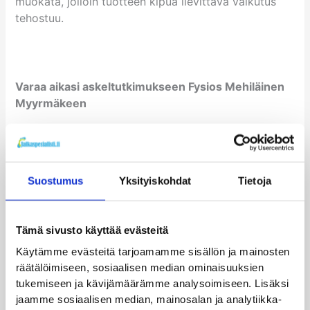
muokata, jolloin tuotteen kipua lievittävä vaikutus
tehostuu.
Varaa aikasi askeltutkimukseen Fysios Mehiläinen
Myyrmäkeen
Voit varata aikasi Antille Fysios Mehiläinen
Myyrmäkeen alaraajatutkimukseen painamalla
tästä
.
Suostumus
Yksityiskohdat
Tietoja
Tuotteen hinta on Myyrmäestä ostettaessa 194
euroa. Käynnillä voimme tehdä tarpeen vaatiessa
tukeen pieniä muutoksia. Hintaan lisätään myös
Tämä sivusto käyttää evästeitä
vastaanottokäynnin hinta. Myyrmäessä voidaan
Käytämme evästeitä tarjoamamme sisällön ja mainosten
samalla halutessasi arvioida kiilattujen pohjallisten ja
räätälöimiseen, sosiaalisen median ominaisuuksien
TNS-laitteen sopivuutta kivun lievitykseen. Teemme
tukemiseen ja kävijämäärämme analysoimiseen. Lisäksi
myös polven nivelrikkoon suunniteltuja yksilöllisiä
jaamme sosiaalisen median, mainosalan ja analytiikka-
tukipohjallisia.