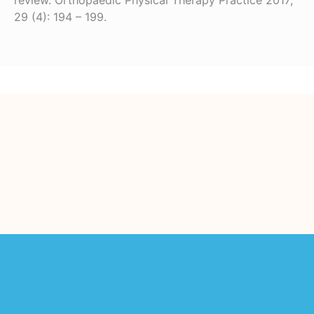
review. Orthopaedic Physical Therapy Practice 2017;
29 (4): 194 – 199.