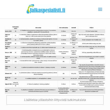
Siirry
sisältöön
Lisätietoa yölastoihin liittyvistä tutkimuksista