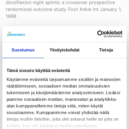
dorsiflexion night splints: a crossover prospective
randomized outcome study. Foot Ankle Int January 1,
1998
(10) Batt ME, Tanji JL & Skattum N. Plantar fasciitis: a
prospective randomized clinical trial of the tension
night splint. Clin J Sport Med. 1996; 6: 158–162.
Suostumus
Yksityiskohdat
Tietoja
(11.) Probe, Robert & Marshall, Baca & Adams,
Rebecca & Preece, Cheryl 1999. Night Splint
Tämä sivusto käyttää evästeitä
Treatment for Plantar Fasciitis: A Prospective
Käytämme evästeitä tarjoamamme sisällön ja mainosten
Randomized Study. Clinical Orthopaedics and
räätälöimiseen, sosiaalisen median ominaisuuksien
Related Research. 1999, November; 368, 190 – 195.
tukemiseen ja kävijämäärämme analysoimiseen. Lisäksi
jaamme sosiaalisen median, mainosalan ja analytiikka-
(12.) Sallam, Rehab & Ghaweet, Atif. The effectiveness
alan kumppaneillemme tietoja siitä, miten käytät
of combined prescription of ankle–foot orthosis and
sivustoamme. Kumppanimme voivat yhdistää näitä
stretching program for the treatment of recalcitrant
tietoja muihin tietoihin, joita olet antanut heille tai joita on
plantar fasciitis. Egyptian Rheumatology &
kerätty, kun olet käyttänyt heidän palvelujaan.