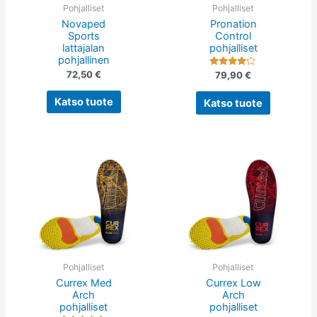
tehdä
tehdä
Pohjalliset
Pohjalliset
Novaped
Pronation
valinnat
valinnat
Sports
Control
tuotteen
tuotteen
lattajalan
pohjalliset
sivulla.
sivulla.
pohjallinen
Arvostelu
72,50
€
79,90
€
tuotteesta:
4.00
/ 5
Katso tuote
Katso tuote
Tällä
Tällä
tuotteella
tuotteella
on
on
useampi
useampi
muunnelma.
muunnelm
Voit
Voit
tehdä
tehdä
Pohjalliset
Pohjalliset
Currex Med
Currex Low
valinnat
valinnat
Arch
Arch
tuotteen
tuotteen
pohjalliset
pohjalliset