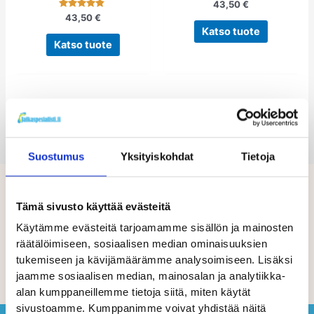
sivulla.
sivulla.
43,50
€
Arvostelu
43,50
€
tuotteesta:
Katso tuote
4.60
/ 5
Katso tuote
Suostumus
Yksityiskohdat
Tietoja
Tämä sivusto käyttää evästeitä
Käytämme evästeitä tarjoamamme sisällön ja mainosten
räätälöimiseen, sosiaalisen median ominaisuuksien
tukemiseen ja kävijämäärämme analysoimiseen. Lisäksi
jaamme sosiaalisen median, mainosalan ja analytiikka-
alan kumppaneillemme tietoja siitä, miten käytät
sivustoamme. Kumppanimme voivat yhdistää näitä