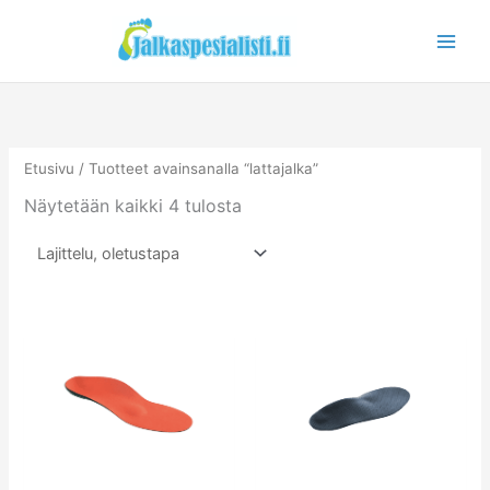
Siirry
sisältöön
Etusivu
/ Tuotteet avainsanalla “lattajalka”
Näytetään kaikki 4 tulosta
Tällä
Tällä
tuotteella
tuotteella
on
on
useampi
useampi
muunnelma.
muunnelm
Voit
Voit