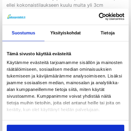
ellei kokonaistilaukseen kuulu muita yli 3cm
korkuisia tuotteita (tuolloin toimitamme tuotteet
lähimpään Postin automaattiin tai Postiin).
Suostumus
Yksityiskohdat
Tietoja
Voit tilata tuotteen mukaan 1mm paksuisen päällisen,
joka on liimattu pohjallisen pintaan. Päällisen pinta
on liukkaampi kuin pohjallisen oma materiaali. Tämä
Tämä sivusto käyttää evästeitä
voi olla eduksi tilanteissa, jossa korotuspohjallisen
päällä ei käytetä jalkineen omaa pohjallista ja
Käytämme evästeitä tarjoamamme sisällön ja mainosten
jalkineiden kanssa käytetään villasukkia. Villasukka
räätälöimiseen, sosiaalisen median ominaisuuksien
voi kääriytyä jalkineen kärkeä kohti ilman päällistä,
tukemiseen ja kävijämäärämme analysoimiseen. Lisäksi
sillä pohjallisen oma materiaali on mattapintainen.
jaamme sosiaalisen median, mainosalan ja analytiikka-
Huomioithan, että toimitusaika pitenee yhdellä
alan kumppaneillemme tietoja siitä, miten käytät
sivustoamme. Kumppanimme voivat yhdistää näitä
viikolla kun tilaat pohjallisen 1mm päällisellä.
tietoja muihin tietoihin, joita olet antanut heille tai joita on
kerätty, kun olet käyttänyt heidän palvelujaan.
Mikäli tilaat useat pohjalliset ja päällysmateriaalin
pohjallisiin, niin maksat päällysmateriaalista vain
yhden kerran. Päällysmateriaali kiinnitetään kaikkiin