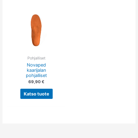
Tällä
tuotteella
on
useampi
muunnelma.
Voit
tehdä
Pohjalliset
Novaped
valinnat
kaarijalan
tuotteen
pohjalliset
sivulla.
69,90
€
Katso tuote