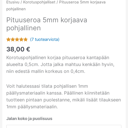
Etusivu
/
Korotuspohjalliset
/ Pituuseroa 5mm korjaava
pohjallinen
Pituuseroa 5mm korjaava
pohjallinen
(
7
tuotearviota)
Arvio
7
4.57
38,00
€
5:stä
perustuen
Korotuspohjallinen korjaa pituuseroa kantapään
asiakkaan
arvotukseen.
alueelta 0,5cm. Jotta jalka mahtuu kenkään hyvin,
niin edestä mallin korkeus on 0,4cm.
Voit halutessasi tilata pohjallisen 1mm
päällysmateriaalin kanssa. Päällinen kiinnitetään
tuotteen pintaan puolestanne, mikäli lisäät tilaukseen
1mm päällysmateriaalin.
Jalan koko ja puolisuus