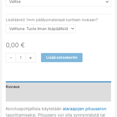
Lisätäänkö 1mm päällysmateriaali tuotteen mukaan?
0,00
€
-
+
Lisää ostoskoriin
Kuvaus
Arviot (7)
Korotuspohjallisia käytetään
alaraajojen pituuseron
tasoittamiseksi. Pituusero voi olla synnynnäistä tai