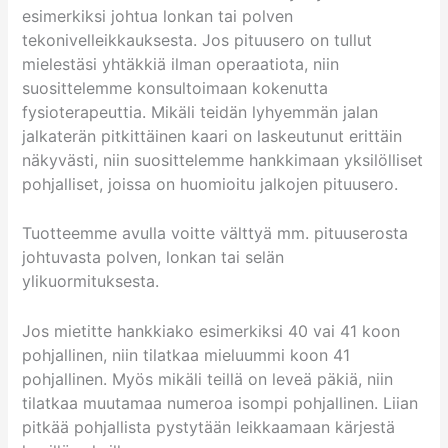
esimerkiksi johtua lonkan tai polven
tekonivelleikkauksesta. Jos pituusero on tullut
mielestäsi yhtäkkiä ilman operaatiota, niin
suosittelemme konsultoimaan kokenutta
fysioterapeuttia. Mikäli teidän lyhyemmän jalan
jalkaterän pitkittäinen kaari on laskeutunut erittäin
näkyvästi, niin suosittelemme hankkimaan yksilölliset
pohjalliset, joissa on huomioitu jalkojen pituusero.
Tuotteemme avulla voitte välttyä mm. pituuserosta
johtuvasta polven, lonkan tai selän
ylikuormituksesta.
Jos mietitte hankkiako esimerkiksi 40 vai 41 koon
pohjallinen, niin tilatkaa mieluummi koon 41
pohjallinen. Myös mikäli teillä on leveä päkiä, niin
tilatkaa muutamaa numeroa isompi pohjallinen. Liian
pitkää pohjallista pystytään leikkaamaan kärjestä