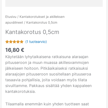
Etusivu
/
Kantakorotukset ja akilleksen
apuvälineet
/ Kantakorotus 0,5cm
Kantakorotus 0,5cm
(
1
tuotearvio)
Arvio
1
5.00
16,80
€
5:stä
perustuen
Käytetään lyhytaikaisena ratkaisuna alaraajan
asiakkaan
arvotukseen.
pituuseroon ja muun muassa akillesvammojen
jälkeiseen hoitoon. Pitkäaikaiseksi ratkaisuksi
alaraajojen pituuseroon suositellaan pituuseroa
tasaavia pohjallisia, joita voidaan myös tilata
sivuiltamme. Pakkaus sisältää yhden kappaleen
kantakorotuksia.
Tilaamalla enemmän kuin yhden tuotteen saat