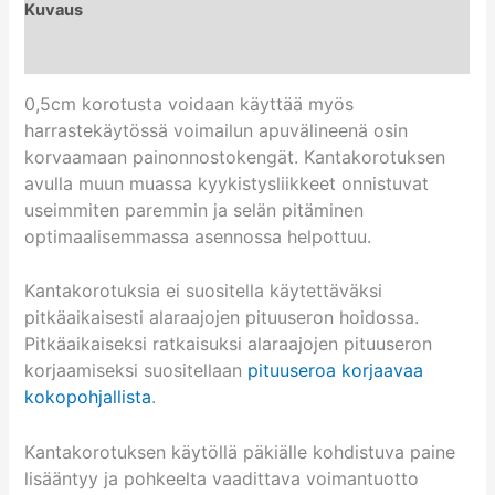
Kuvaus
Arviot (1)
0,5cm korotusta voidaan käyttää myös
harrastekäytössä voimailun apuvälineenä osin
korvaamaan painonnostokengät. Kantakorotuksen
avulla muun muassa kyykistysliikkeet onnistuvat
useimmiten paremmin ja selän pitäminen
optimaalisemmassa asennossa helpottuu.
Kantakorotuksia ei suositella käytettäväksi
pitkäaikaisesti alaraajojen pituuseron hoidossa.
Pitkäaikaiseksi ratkaisuksi alaraajojen pituuseron
korjaamiseksi suositellaan
pituuseroa korjaavaa
kokopohjallista
.
Kantakorotuksen käytöllä päkiälle kohdistuva paine
lisääntyy ja pohkeelta vaadittava voimantuotto