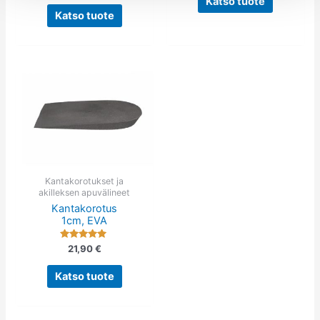
Katso tuote
4.57
/ 5
Katso tuote
Tällä
tuotteella
on
useampi
muunnelma.
Voit
tehdä
Kantakorotukset ja
akilleksen apuvälineet
valinnat
Kantakorotus
tuotteen
1cm, EVA
sivulla.
Arvostelu
21,90
€
tuotteesta:
5.00
/ 5
Katso tuote