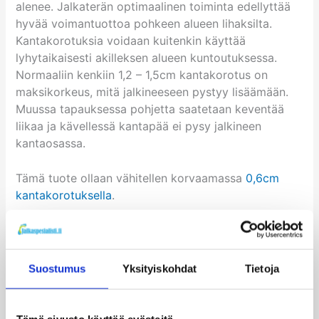
alenee. Jalkaterän optimaalinen toiminta edellyttää
hyvää voimantuottoa pohkeen alueen lihaksilta.
Kantakorotuksia voidaan kuitenkin käyttää
lyhytaikaisesti akilleksen alueen kuntoutuksessa.
Normaaliin kenkiin 1,2 – 1,5cm kantakorotus on
maksikorkeus, mitä jalkineeseen pystyy lisäämään.
Muussa tapauksessa pohjetta saatetaan keventää
liikaa ja kävellessä kantapää ei pysy jalkineen
kantaosassa.
Tämä tuote ollaan vähitellen korvaamassa
0,6cm
kantakorotuksella
.
Kantakorotuksissa käytetään EVA-materiaalia, jota
käytetään yleisesti muussakin pohjallisten
valmistamisessa. Kantakorotuksessa olevan
Suostumus
Yksityiskohdat
Tietoja
kaksipuoleisen teipin avulla tuote voidaan
tarvittaessa kiinnittää jalkineeseen. Tuote on
valmistettu Suomessa. Pakkaus sisältää yhden