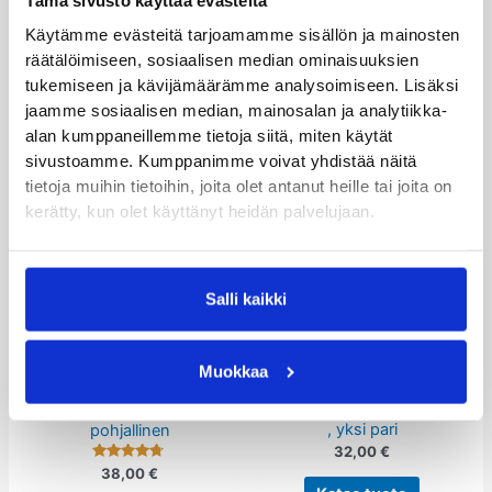
Tämä sivusto käyttää evästeitä
kappaleen kantakorotuksia.
Käytämme evästeitä tarjoamamme sisällön ja mainosten
räätälöimiseen, sosiaalisen median ominaisuuksien
tukemiseen ja kävijämäärämme analysoimiseen. Lisäksi
jaamme sosiaalisen median, mainosalan ja analytiikka-
alan kumppaneillemme tietoja siitä, miten käytät
sivustoamme. Kumppanimme voivat yhdistää näitä
Tutustu myös
tietoja muihin tietoihin, joita olet antanut heille tai joita on
Tällä
Tällä
kerätty, kun olet käyttänyt heidän palvelujaan.
tuotteella
tuotteella
on
on
useampi
useampi
Salli kaikki
muunnelma.
muunnelm
Voit
Voit
tehdä
tehdä
Korotuspohjalliset
Kantakorotukset ja
Muokkaa
akilleksen apuvälineet
Pituuseroa
valinnat
valinnat
Kantapehmike
5mm korjaava
tuotteen
tuotteen
, yksi pari
pohjallinen
sivulla.
sivulla.
32,00
€
Arvostelu
38,00
€
tuotteesta: