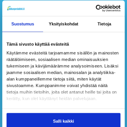
Suostumus
Yksityiskohdat
Tietoja
Tämä sivusto käyttää evästeitä
Käytämme evästeitä tarjoamamme sisällön ja mainosten
räätälöimiseen, sosiaalisen median ominaisuuksien
Tutustu Jalkaspesialistin verkkokauppaan!
tukemiseen ja kävijämäärämme analysoimiseen. Lisäksi
Postitus kotimaassa 6,50
jaamme sosiaalisen median, mainosalan ja analytiikka-
euroa
alan kumppaneillemme tietoja siitä, miten käytät
sivustoamme. Kumppanimme voivat yhdistää näitä
tietoja muihin tietoihin, joita olet antanut heille tai joita on
kerätty, kun olet käyttänyt heidän palvelujaan.
Verkkokauppaan
Salli kaikki