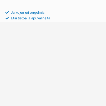
Jalkojen eri ongelmia
Etsi tietoa ja apuvälineitä
Fysioterapia
Verkkokauppa
Pohjallisten hyödyt
Peruuta tilaus
Y-tunnus 2687121-8
info@jalkaspesialisti.fi
045 783 143 20
(ma – pe klo 12 – 13. Lisäksi to klo 16 – 17)