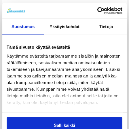
Tutustu myös
Tällä
Tällä
Suostumus
Yksityiskohdat
Tietoja
tuotteella
tuotteella
on
on
useampi
useampi
Tämä sivusto käyttää evästeitä
muunnelma.
muunnelm
Voit
Voit
Käytämme evästeitä tarjoamamme sisällön ja mainosten
tehdä
tehdä
Muut apuvälineet
Pohjalliset
räätälöimiseen, sosiaalisen median ominaisuuksien
Aircast Airlift
Currex Low
valinnat
valinnat
tukemiseen ja kävijämäärämme analysoimiseen. Lisäksi
PTTD
Arch
tuotteen
tuotteen
jaamme sosiaalisen median, mainosalan ja analytiikka-
nilkkatuki
pohjalliset
sivulla.
sivulla.
alan kumppaneillemme tietoja siitä, miten käytät
43,50
€
Arvostelu
sivustoamme. Kumppanimme voivat yhdistää näitä
91,90
€
tuotteesta:
Katso tuote
5.00
tietoja muihin tietoihin, joita olet antanut heille tai joita on
/ 5
Katso tuote
kerätty, kun olet käyttänyt heidän palvelujaan.
Salli kaikki
Tällä