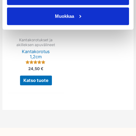
tuotteella
on
Muokkaa
useampi
muunnelma.
Voit
tehdä
Kantakorotukset ja
akilleksen apuvälineet
valinnat
Kantakorotus
tuotteen
1,2cm
sivulla.
Arvostelu
24,50
€
tuotteesta:
5.00
/ 5
Katso tuote