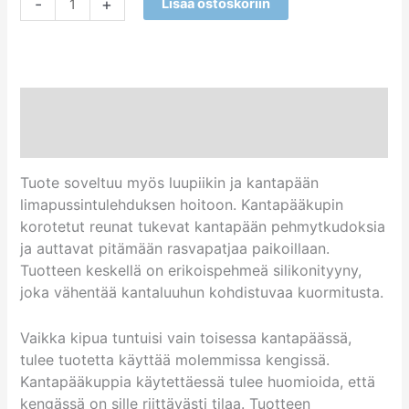
-
+
Lisää ostoskoriin
Kuvaus
Arviot (0)
Tuote soveltuu myös luupiikin ja kantapään
limapussintulehduksen hoitoon. Kantapääkupin
korotetut reunat tukevat kantapään pehmytkudoksia
ja auttavat pitämään rasvapatjaa paikoillaan.
Tuotteen keskellä on erikoispehmeä silikonityyny,
joka vähentää kantaluuhun kohdistuvaa kuormitusta.
Vaikka kipua tuntuisi vain toisessa kantapäässä,
tulee tuotetta käyttää molemmissa kengissä.
Kantapääkuppia käytettäessä tulee huomioida, että
kengässä on sille riittävästi tilaa. Tuotteen