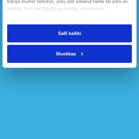
tietoja muihin tietoihin, joita olet antanut heille tai joita on
kerätty, kun olet käyttänyt heidän palvelujaan.
Salli kaikki
Muokkaa