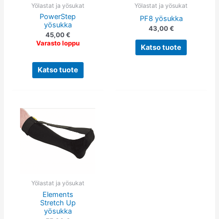
tehdä
tehdä
Yölastat ja yösukat
Yölastat ja yösukat
PowerStep
valinnat
valinnat
PF8 yösukka
yösukka
43,00
€
tuotteen
tuotteen
45,00
€
sivulla.
sivulla.
Varasto loppu
Katso tuote
Katso tuote
Tällä
tuotteella
on
useampi
muunnelma.
Voit
tehdä
Yölastat ja yösukat
Elements
valinnat
Stretch Up
tuotteen
yösukka
sivulla.