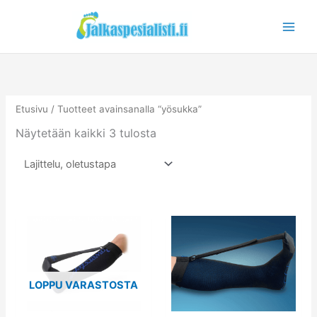
Siirry
sisältöön
Etusivu
/ Tuotteet avainsanalla “yösukka”
Näytetään kaikki 3 tulosta
Tällä
Tällä
tuotteella
tuotteella
on
on
useampi
useampi
LOPPU VARASTOSTA
muunnelma.
muunnelm
Voit
Voit