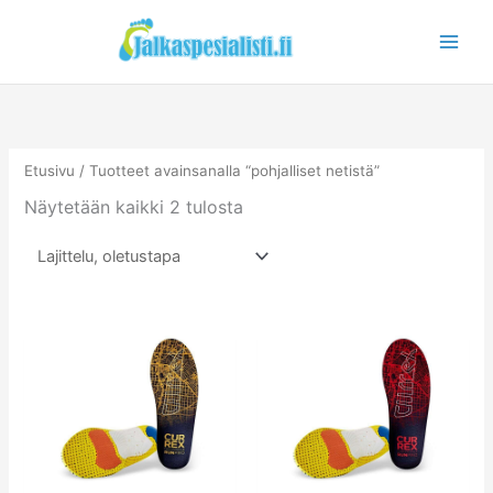
Siirry
sisältöön
Etusivu
/ Tuotteet avainsanalla “pohjalliset netistä”
Näytetään kaikki 2 tulosta
Tällä
Tällä
tuotteella
tuotteella
on
on
useampi
useampi
muunnelma.
muunnelm
Voit
Voit