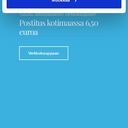
Muokkaa
Tutustu Jalkaspesialistin verkkokauppaan!
Postitus kotimaassa 6,50
euroa
Verkkokauppaan