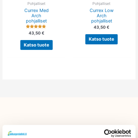
tehdä
tehdä
Pohjalliset
Pohjalliset
Currex Med
Currex Low
valinnat
valinnat
Arch
Arch
tuotteen
tuotteen
pohjalliset
pohjalliset
sivulla.
sivulla.
43,50
€
Arvostelu
43,50
€
tuotteesta:
Katso tuote
4.60
/ 5
Katso tuote