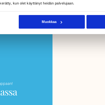
n kerätty, kun olet käyttänyt heidän palvelujaan.
Muokkaa
auppaan!
aassa