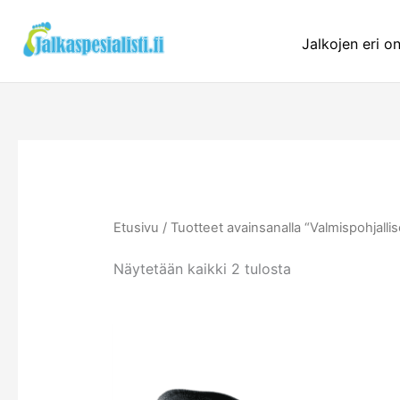
Siirry
sisältöön
Jalkojen eri o
Etusivu
/ Tuotteet avainsanalla “Valmispohjallis
Näytetään kaikki 2 tulosta
Tällä
tuotteel
on