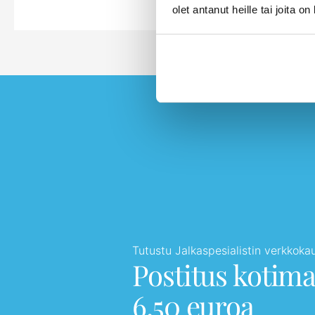
olet antanut heille tai joita o
Tutustu Jalkaspesialistin verkkok
Postitus kotim
6,50 euroa