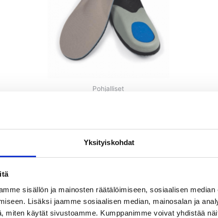
i
useampi
lma.
muunnelma.
Voit
tehdä
valinnat
n
tuotteen
sivulla.
Pohjalliset
Motion Control pohjalliset
Arvostelu
39,90
€
tuotteesta:
4.57
Yksityiskohdat
/ 5
Katso tuote
itä
mme sisällön ja mainosten räätälöimiseen, sosiaalisen median
iseen. Lisäksi jaamme sosiaalisen median, mainosalan ja analy
, miten käytät sivustoamme. Kumppanimme voivat yhdistää näitä t