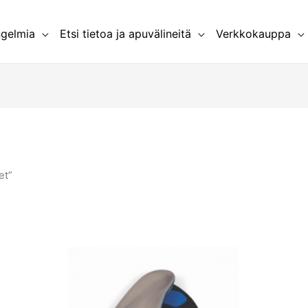
ngelmia
Etsi tietoa ja apuvälineitä
Verkkokauppa
et”
Tällä
la
tuotteella
on