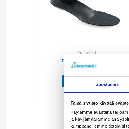
useamp
muunne
Voit
tehdä
valinnat
tuottee
sivulla.
Pohjalliset
Plateau kiilapohjallinen
44,00
€
Katso tuote
Suostumus
Tämä sivusto käyttää eväste
Käytämme evästeitä tarjoama
ja kävijämäärämme analysoim
kumppaneillemme tietoja siitä