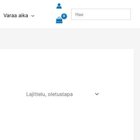
Search
Varaa aika
for: