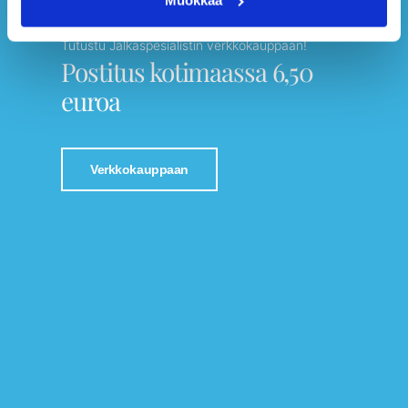
Muokkaa
Tutustu Jalkaspesialistin verkkokauppaan!
Postitus kotimaassa 6,50
euroa
Verkkokauppaan