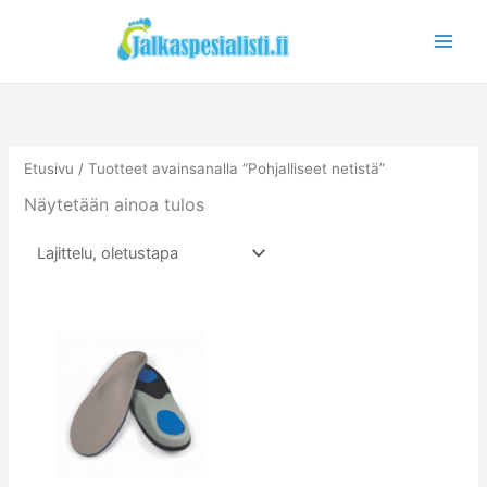
Siirry
sisältöön
Etusivu
/ Tuotteet avainsanalla “Pohjalliseet netistä”
Näytetään ainoa tulos
Tällä
tuotteella
on
useampi
muunnelma.
Voit