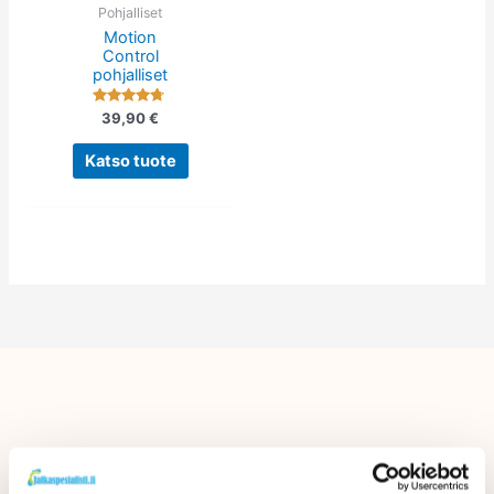
tehdä
Pohjalliset
Motion
valinnat
Control
tuotteen
pohjalliset
sivulla.
Arvostelu
39,90
€
tuotteesta:
4.57
/ 5
Katso tuote