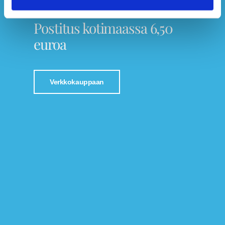
Tutustu Jalkaspesialistin verkkokauppaan!
Postitus kotimaassa 6,50
euroa
Verkkokauppaan