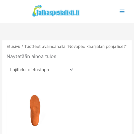
Siirry
sisältöön
Etusivu
/ Tuotteet avainsanalla “Novaped kaarijalan pohjalliset”
Näytetään ainoa tulos
Tällä
tuotteella
on
useampi
muunnelma.
Voit