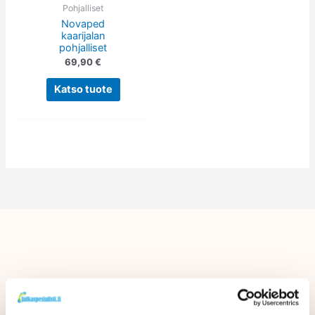
tehdä
Pohjalliset
Novaped
valinnat
kaarijalan
tuotteen
pohjalliset
sivulla.
69,90
€
Katso tuote