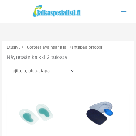
Siirry
sisältöön
Etusivu
/ Tuotteet avainsanalla “kantapää ortoosi”
Näytetään kaikki 2 tulosta
Tällä
Tällä
tuotteella
tuotteella
on
on
useampi
useampi
muunnelma.
muunnelm
Voit
Voit