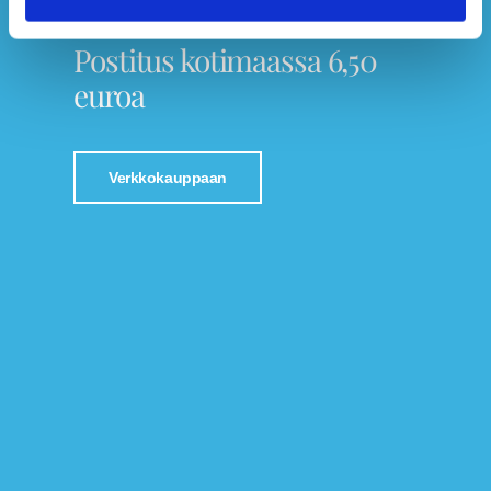
Tutustu Jalkaspesialistin verkkokauppaan!
Postitus kotimaassa 6,50
euroa
Verkkokauppaan