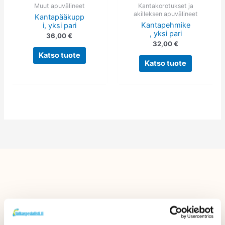
tehdä
tehdä
Muut apuvälineet
Kantakorotukset ja
akilleksen apuvälineet
Kantapääkupp
valinnat
valinnat
Kantapehmike
i, yksi pari
tuotteen
tuotteen
, yksi pari
36,00
€
sivulla.
sivulla.
32,00
€
Katso tuote
Katso tuote