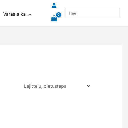
Search
Varaa aika
for: