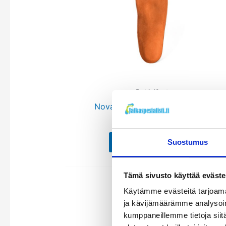
useamp
muunne
Voit
tehdä
valinnat
tuottee
sivulla.
Pohjalliset
Novaped kaarijalan pohjalliset
69,90
€
Katso tuote
Suostumus
Tämä sivusto käyttää eväste
Käytämme evästeitä tarjoama
ja kävijämäärämme analysoim
kumppaneillemme tietoja siitä