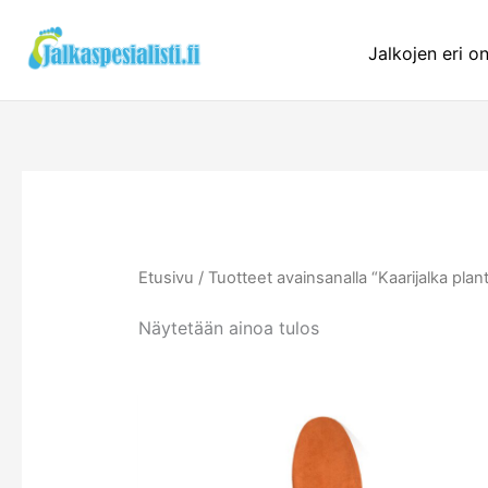
Siirry
sisältöön
Jalkojen eri o
Etusivu
/ Tuotteet avainsanalla “Kaarijalka planta
Näytetään ainoa tulos
Tällä
tuotteel
on