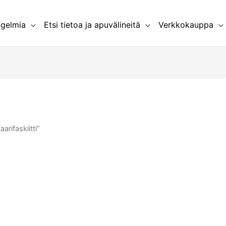
ngelmia
Etsi tietoa ja apuvälineitä
Verkkokauppa
arifaskiitti”
la