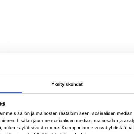
i
lma.
n
Yksityiskohdat
itä
mme sisällön ja mainosten räätälöimiseen, sosiaalisen median
iseen. Lisäksi jaamme sosiaalisen median, mainosalan ja analy
, miten käytät sivustoamme. Kumppanimme voivat yhdistää näitä t