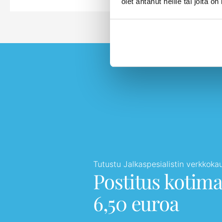
olet antanut heille tai joita o
Tutustu Jalkaspesialistin verkkok
Postitus kotim
6,50 euroa