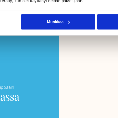
n kerätty, kun olet käyttänyt heidän palvelujaan.
Muokkaa
auppaan!
aassa