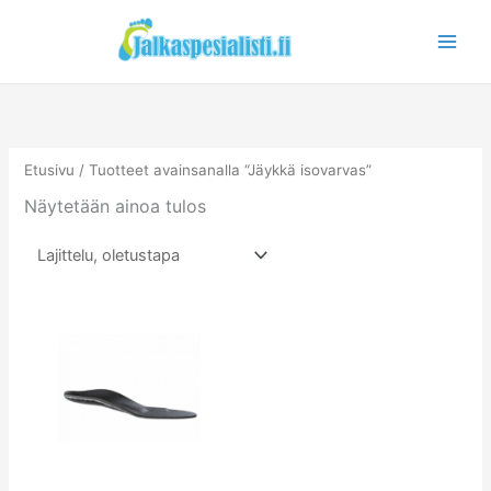
Siirry
sisältöön
Etusivu
/ Tuotteet avainsanalla “Jäykkä isovarvas”
Näytetään ainoa tulos
Tällä
tuotteella
on
useampi
muunnelma.
Voit