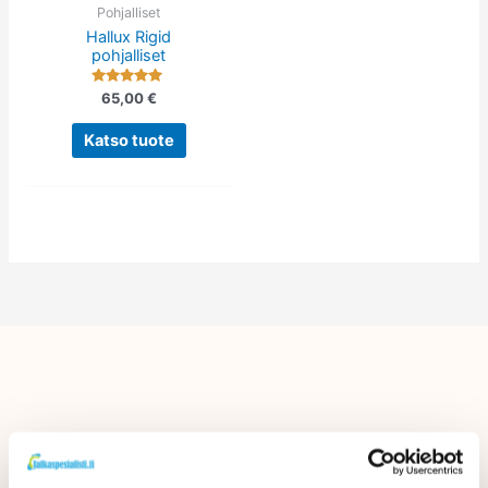
tehdä
Pohjalliset
Hallux Rigid
valinnat
pohjalliset
tuotteen
sivulla.
Arvostelu
65,00
€
tuotteesta:
5.00
/ 5
Katso tuote