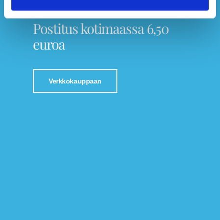
Tutustu Jalkaspesialistin verkkokauppaan!
Postitus kotimaassa 6,50
euroa
Verkkokauppaan