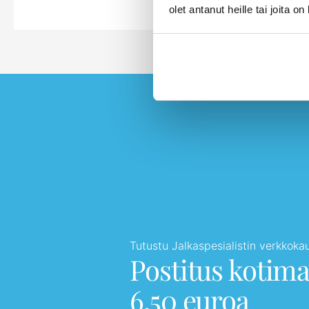
olet antanut heille tai joita o
Tutustu Jalkaspesialistin verkkok
Postitus kotim
6,50 euroa