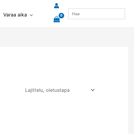
Search
Varaa aika
for: