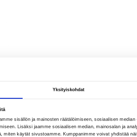
i
lma.
n
Yksityiskohdat
itä
mme sisällön ja mainosten räätälöimiseen, sosiaalisen median
iseen. Lisäksi jaamme sosiaalisen median, mainosalan ja analy
, miten käytät sivustoamme. Kumppanimme voivat yhdistää näitä t