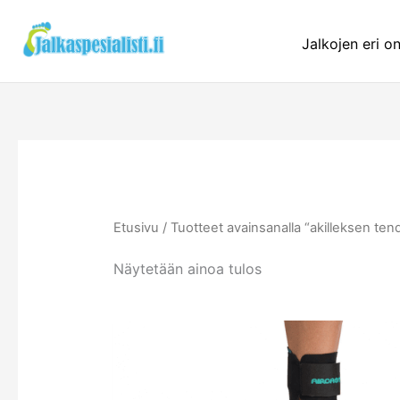
Siirry
sisältöön
Jalkojen eri o
Etusivu
/ Tuotteet avainsanalla “akilleksen ten
Näytetään ainoa tulos
Tällä
tuotteel
on