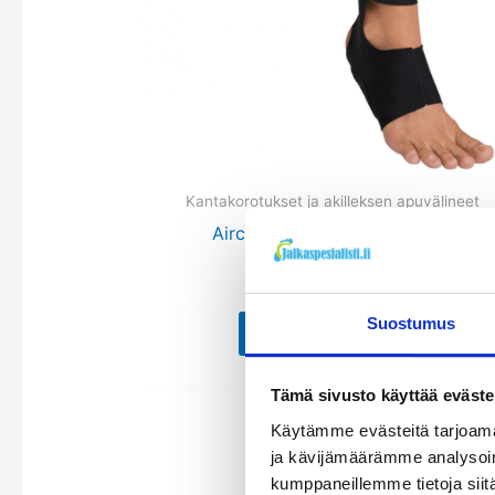
useamp
muunne
Voit
tehdä
valinnat
tuottee
sivulla.
Kantakorotukset ja akilleksen apuvälineet
Aircast Airheel ilmatyynyside
Arvostelu
55,90
€
tuotteesta:
4.33
Suostumus
/ 5
Katso tuote
Tämä sivusto käyttää eväste
Käytämme evästeitä tarjoama
ja kävijämäärämme analysoim
kumppaneillemme tietoja siitä