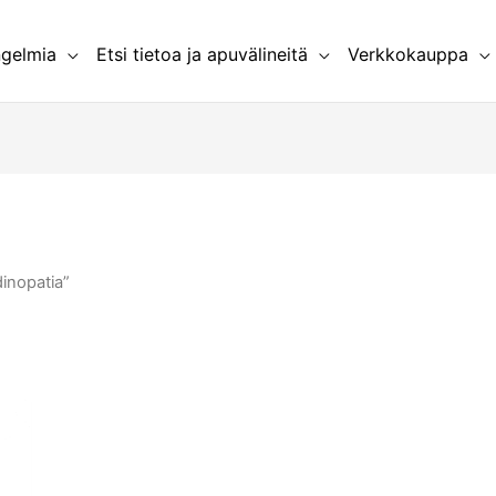
ngelmia
Etsi tietoa ja apuvälineitä
Verkkokauppa
dinopatia”
la