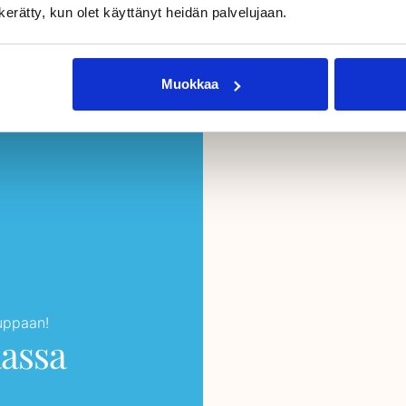
n kerätty, kun olet käyttänyt heidän palvelujaan.
Muokkaa
auppaan!
aassa