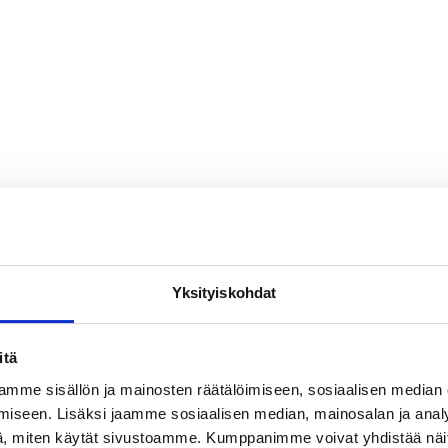
i
lma.
n
Yksityiskohdat
itä
mme sisällön ja mainosten räätälöimiseen, sosiaalisen median
iseen. Lisäksi jaamme sosiaalisen median, mainosalan ja analy
, miten käytät sivustoamme. Kumppanimme voivat yhdistää näitä t