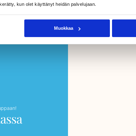
n kerätty, kun olet käyttänyt heidän palvelujaan.
Muokkaa
auppaan!
aassa