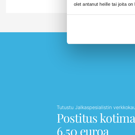
olet antanut heille tai joita o
Tutustu Jalkaspesialistin verkkok
Postitus kotim
6,50 euroa