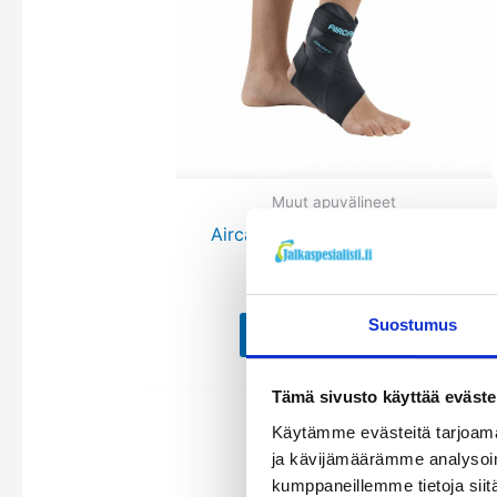
useamp
muunne
Voit
tehdä
valinnat
tuottee
sivulla.
Muut apuvälineet
Aircast Airlift PTTD nilkkatuki
Arvostelu
91,90
€
tuotteesta:
5.00
Suostumus
/ 5
Katso tuote
Tämä sivusto käyttää eväste
Käytämme evästeitä tarjoama
ja kävijämäärämme analysoim
kumppaneillemme tietoja siitä