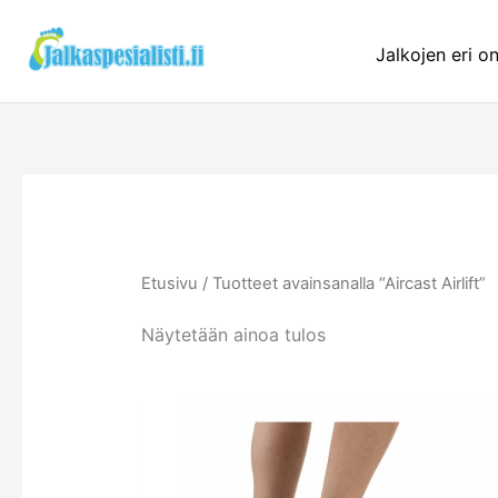
Siirry
sisältöön
Jalkojen eri o
Etusivu
/ Tuotteet avainsanalla “Aircast Airlift”
Näytetään ainoa tulos
Tällä
tuotteel
on