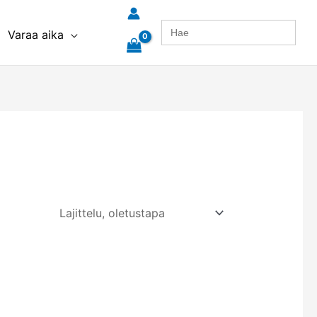
Search
Varaa aika
for: