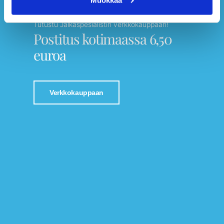
Tutustu Jalkaspesialistin verkkokauppaan!
Postitus kotimaassa 6,50
euroa
Verkkokauppaan