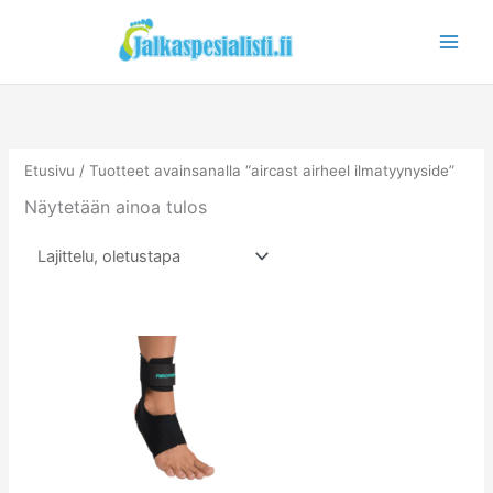
Siirry
sisältöön
Etusivu
/ Tuotteet avainsanalla “aircast airheel ilmatyynyside”
Näytetään ainoa tulos
Tällä
tuotteella
on
useampi
muunnelma.
Voit