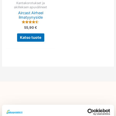
tehdä
Kantakorotukset ja
akilleksen apuvälineet
valinnat
Aircast Airheel
tuotteen
ilmatyynyside
sivulla.
Arvostelu
55,90
€
tuotteesta:
4.33
/ 5
Katso tuote