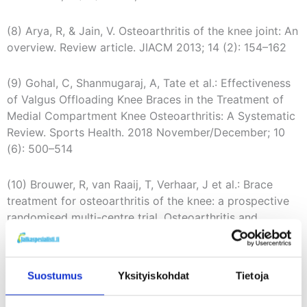
(8) Arya, R, & Jain, V. Osteoarthritis of the knee joint: An
overview. Review article. JIACM 2013; 14 (2): 154–162
(9) Gohal, C, Shanmugaraj, A, Tate et al.: Effectiveness
of Valgus Offloading Knee Braces in the Treatment of
Medial Compartment Knee Osteoarthritis: A Systematic
Review. Sports Health. 2018 November/December; 10
(6): 500–514
(10) Brouwer, R, van Raaij, T, Verhaar, J et al.: Brace
treatment for osteoarthritis of the knee: a prospective
randomised multi-centre trial. Osteoarthritis and
Cartilage. 2006 August; 14 (8): 777–783
(11) Kirkley, A, Webster-Bogaert, S, Litchfield, R et al.:
Suostumus
Yksityiskohdat
Tietoja
The effect of bracing on varus gonarthrosis. The
Journal of bone and joint surgery. American volume.