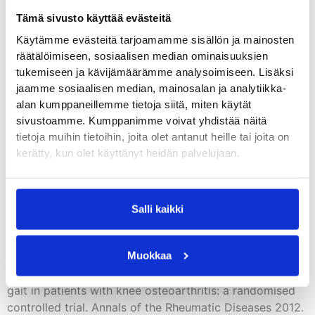
1999; April 81: 539–548
Tämä sivusto käyttää evästeitä
Käytämme evästeitä tarjoamamme sisällön ja mainosten
(12) Jones, R, Nester, C, Richards, J, Kim, W, Johnson, D,
räätälöimiseen, sosiaalisen median ominaisuuksien
Jari, S, Laxton, P & Tyson, S. A Comparison of the
tukemiseen ja kävijämäärämme analysoimiseen. Lisäksi
biomechanical effects of valgus knee braces ans lateral
jaamme sosiaalisen median, mainosalan ja analytiikka-
wedged insoles in patient with knee osteoarthritis. Gait
alan kumppaneillemme tietoja siitä, miten käytät
& Posture 2012
sivustoamme. Kumppanimme voivat yhdistää näitä
tietoja muihin tietoihin, joita olet antanut heille tai joita on
(13) Rodrigues, P, Ferreira, A, Pereira, R et al.:
kerätty, kun olet käyttänyt heidän palvelujaan.
Effectiveness of medical-wedge insole treatment for
valgus knee osteoarthritis. Arthritis and rheumatism
2008:15:603-608
Salli kaikki
(14) Jones, A, Silva, PG, Silva, A, Colucci, M, Tuffanin, A,
Muokkaa
Jardim, J & Natour J. Impact of cane use on pain,
function, general health and energy expenditure during
gait in patients with knee osteoarthritis: a randomised
controlled trial. Annals of the Rheumatic Diseases 2012.