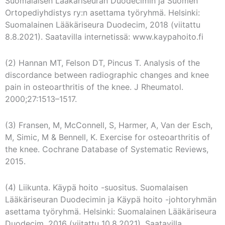
Suomalaisen Lääkäriseuran Duodecimin ja Suomen
Ortopediyhdistys ry:n asettama työryhmä. Helsinki:
Suomalainen Lääkäriseura Duodecim, 2018 (viitattu
8.8.2021). Saatavilla internetissä: www.kaypahoito.fi
(2) Hannan MT, Felson DT, Pincus T. Analysis of the
discordance between radiographic changes and knee
pain in osteoarthritis of the knee. J Rheumatol.
2000;27:1513–1517.
(3) Fransen, M, McConnell, S, Harmer, A, Van der Esch,
M, Simic, M & Bennell, K. Exercise for osteoarthritis of
the knee. Cochrane Database of Systematic Reviews,
2015.
(4) Liikunta. Käypä hoito -suositus. Suomalaisen
Lääkäriseuran Duodecimin ja Käypä hoito -johtoryhmän
asettama työryhmä. Helsinki: Suomalainen Lääkäriseura
Duodecim, 2016 (viitattu 10.8.2021). Saatavilla