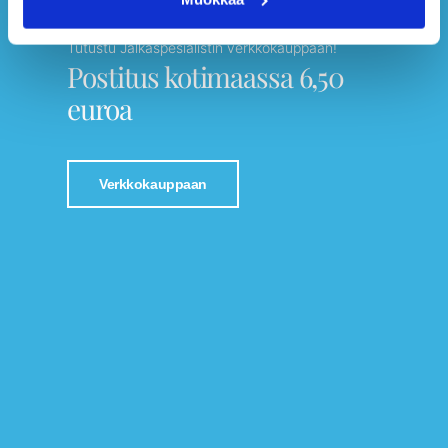
Tutustu Jalkaspesialistin verkkokauppaan!
Postitus kotimaassa 6,50
euroa
Verkkokauppaan