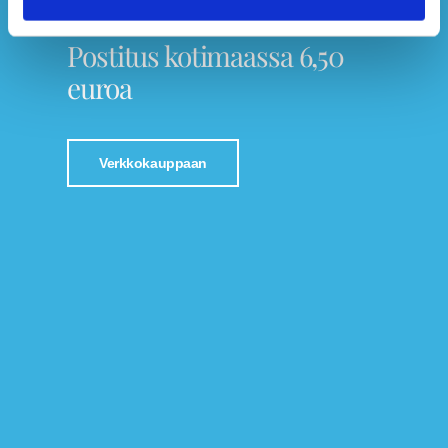
Tutustu Jalkaspesialistin verkkokauppaan!
Postitus kotimaassa 6,50
euroa
Verkkokauppaan