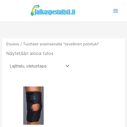
Siirry
sisältöön
Etusivu
/ Tuotteet avainsanalla “tavallinen polvituki”
Näytetään ainoa tulos
Tällä
tuotteella
on
useampi
muunnelma.
Voit