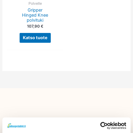
tehdä
Polvelle
Gripper
valinnat
Hinged Knee
tuotteen
polvituki
sivulla.
107,90
€
Katso tuote