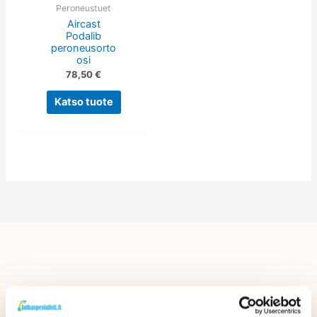
tehdä
Peroneustuet
Aircast
valinnat
Podalib
tuotteen
peroneusorto
sivulla.
osi
78,50
€
Katso tuote