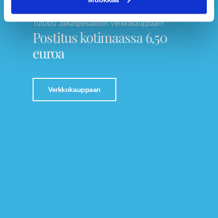
Tutustu Jalkaspesialistin verkkokauppaan!
Postitus kotimaassa 6,50
euroa
Verkkokauppaan