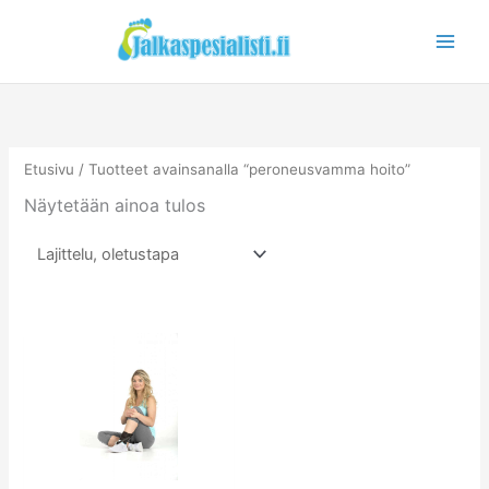
Siirry
sisältöön
Etusivu
/ Tuotteet avainsanalla “peroneusvamma hoito”
Näytetään ainoa tulos
Tällä
tuotteella
on
useampi
muunnelma.
Voit