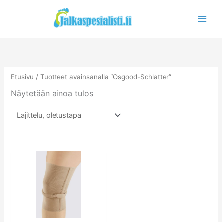
Siirry
sisältöön
Etusivu
/ Tuotteet avainsanalla “Osgood-Schlatter”
Näytetään ainoa tulos
Tällä
tuotteella
on
useampi
muunnelma.
Voit