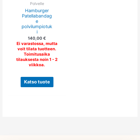
tehdä
Polvelle
Hamburger
valinnat
Patellabandag
tuotteen
e
sivulla.
polvilumpiotuk
i
140,00
€
Ei varastossa, mutta
voit tilata tuotteen.
Toimitusaika
tilauksesta noin 1 - 2
viikkoa.
Katso tuote