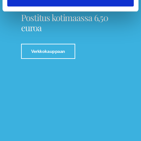
Tutustu Jalkaspesialistin verkkokauppaan!
Postitus kotimaassa 6,50
euroa
Verkkokauppaan