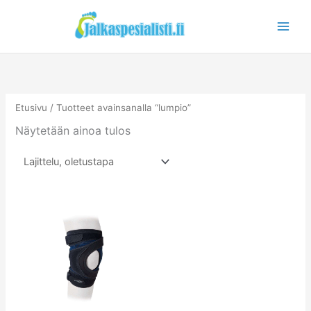
Siirry
sisältöön
Etusivu
/ Tuotteet avainsanalla “lumpio”
Näytetään ainoa tulos
Tällä
tuotteella
on
useampi
muunnelma.
Voit