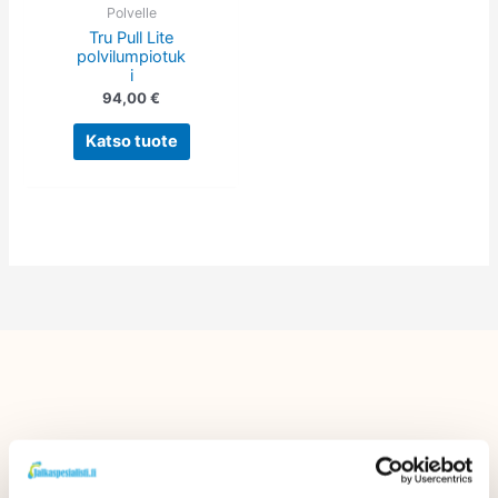
tehdä
Polvelle
Tru Pull Lite
valinnat
polvilumpiotuk
tuotteen
i
sivulla.
94,00
€
Katso tuote