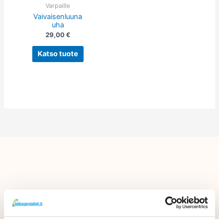
tehdä
Varpaille
Vaivaisenluuna
valinnat
uha
tuotteen
29,00
€
sivulla.
Katso tuote