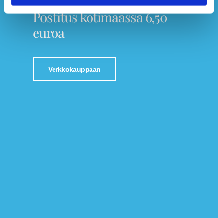
Tutustu Jalkaspesialistin verkkokauppaan!
Postitus kotimaassa 6,50
euroa
Verkkokauppaan