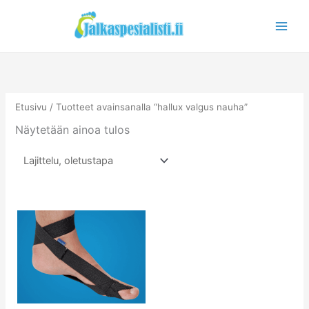
Siirry
sisältöön
Etusivu
/ Tuotteet avainsanalla “hallux valgus nauha”
Näytetään ainoa tulos
Tällä
tuotteella
on
useampi
muunnelma.
Voit